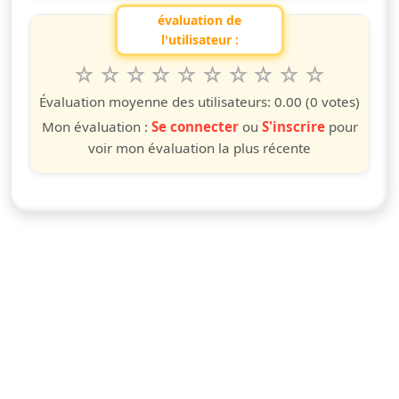
évaluation de
l'utilisateur :
1
2
3
4
5
6
7
8
9
10
Valuta questo spettacolo da 1 a 10 étoiles
étoile
étoiles
étoiles
étoiles
étoiles
étoiles
étoiles
étoiles
étoiles
étoiles
Évaluation moyenne des utilisateurs:
0.00
(0 votes)
Mon évaluation :
Se connecter
ou
S'inscrire
pour
voir mon évaluation la plus récente