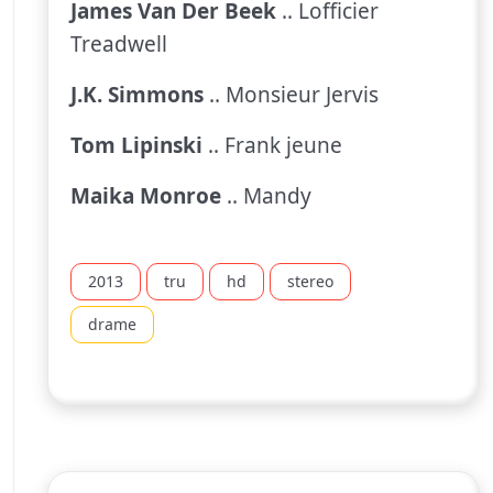
James Van Der Beek
.. Lofficier
Treadwell
J.K. Simmons
.. Monsieur Jervis
Tom Lipinski
.. Frank jeune
Maika Monroe
.. Mandy
2013
tru
hd
stereo
drame