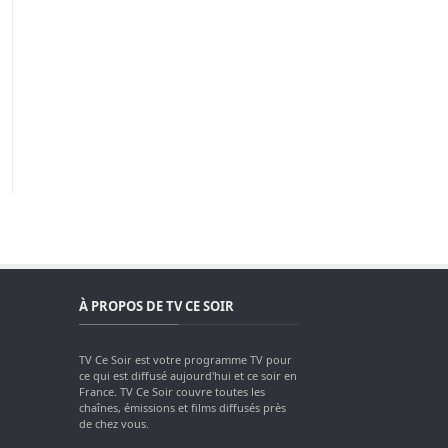
À PROPOS DE TV CE SOIR
TV Ce Soir est votre programme TV pour
ce qui est diffusé aujourd'hui et ce soir en
France. TV Ce Soir couvre toutes les
chaînes, émissions et films diffusés près
de chez vous.