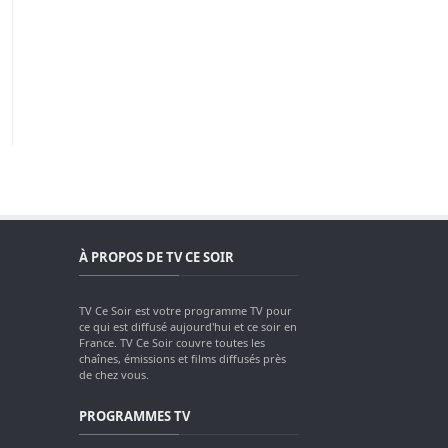
À PROPOS DE TV CE SOIR
TV Ce Soir est votre programme TV pour
ce qui est diffusé aujourd'hui et ce soir en
France. TV Ce Soir couvre toutes les
chaînes, émissions et films diffusés près
de chez vous.
PROGRAMMES TV