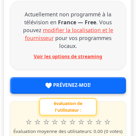
Actuellement non programmé à la
télévision en
France — Free
. Vous
pouvez
modifier la localisation et le
fournisseur
pour vos programmes
locaux.
Voir les options de streaming
PRÉVENEZ-MOI!
évaluation de
l'utilisateur :
1
2
3
4
5
6
7
8
9
10
Valuta questo spettacolo da 1 a 10 étoiles
étoile
étoiles
étoiles
étoiles
étoiles
étoiles
étoiles
étoiles
étoiles
étoiles
Évaluation moyenne des utilisateurs:
0.00
(0 votes)