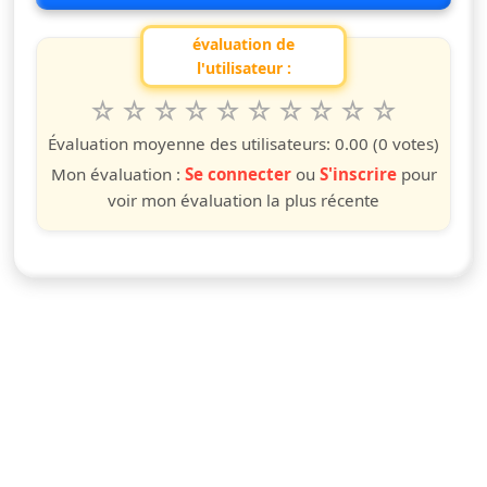
évaluation de
l'utilisateur :
1
2
3
4
5
6
7
8
9
10
Valuta questo spettacolo da 1 a 10 étoiles
étoile
étoiles
étoiles
étoiles
étoiles
étoiles
étoiles
étoiles
étoiles
étoiles
Évaluation moyenne des utilisateurs:
0.00
(0 votes)
Mon évaluation :
Se connecter
ou
S'inscrire
pour
voir mon évaluation la plus récente