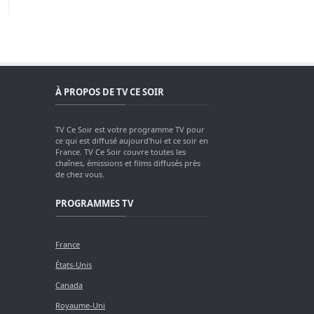
À PROPOS DE TV CE SOIR
TV Ce Soir est votre programme TV pour
ce qui est diffusé aujourd'hui et ce soir en
France. TV Ce Soir couvre toutes les
chaînes, émissions et films diffusés près
de chez vous.
PROGRAMMES TV
France
États-Unis
Canada
Royaume-Uni