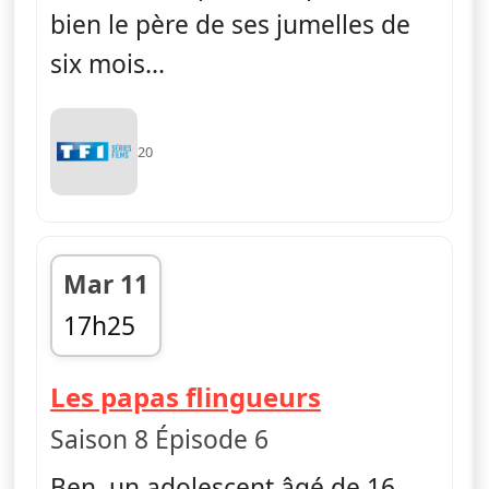
bien le père de ses jumelles de
six mois...
20
Mar 11
17h25
fin 18h15
— Dr House
Les papas flingueurs
Saison 8 Épisode 6
Ben, un adolescent âgé de 16