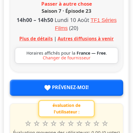
Passer à autre chose
Saison 7 · Épisode 23
14h00
–
14h50
Lundi 10 Août
TF1 Séries
(20)
Films
Plus de détails
|
Autres diffusions à venir
Horaires affichés pour la
France — Free
.
Changer de fournisseur
PRÉVENEZ-MOI!
évaluation de
l'utilisateur :
1
2
3
4
5
6
7
8
9
10
Valuta questo spettacolo da 1 a 10 étoiles
étoile
étoiles
étoiles
étoiles
étoiles
étoiles
étoiles
étoiles
étoiles
étoiles
Évaluation moyenne des utilisateurs:
0.00
(0 votes)