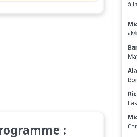
à l
Mic
«Mi
Ba
Ma
Al
Bo
Ri
Las
Mi
Programme :
Ca