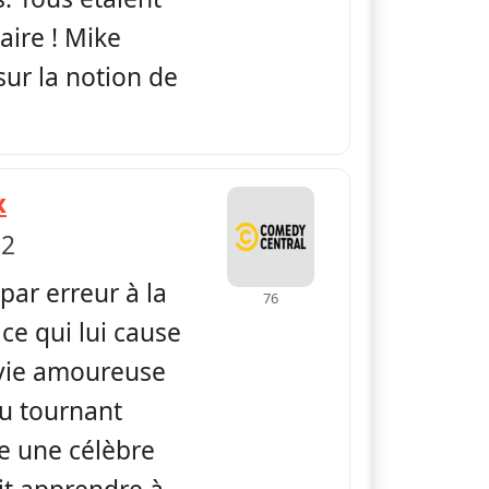
aire ! Mike
sur la notion de
— Spin City
x
 2
par erreur à la
76
 ce qui lui cause
 vie amoureuse
u tournant
re une célèbre