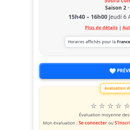
Sourd co
Saison 2 ·
15h40
–
16h00
Jeudi 6
Plus de détails
|
Aut
Horaires affichés pour la
Franc
PRÉV
évaluation de
1
2
3
4
5
Valuta questo
étoile
étoiles
étoiles
étoiles
étoile
éto
é
Évaluation moyenne des u
Mon évaluation :
Se connecter
ou
S'inscr