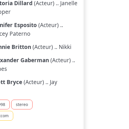
toria Dillard
(Acteur) .. Janelle
oper
nifer Esposito
(Acteur) ..
cey Paterno
nie Britton
(Acteur) .. Nikki
exander Gaberman
(Acteur) ..
mes
tt Bryce
(Acteur) .. Jay
998
stereo
itcom