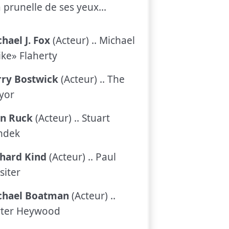
a prunelle de ses yeux...
hael J. Fox
(Acteur) .. Michael
ke» Flaherty
rry Bostwick
(Acteur) .. The
yor
an Ruck
(Acteur) .. Stuart
ndek
chard Kind
(Acteur) .. Paul
siter
chael Boatman
(Acteur) ..
rter Heywood