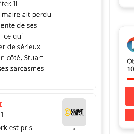
er. Il
 maire ait perdu
ente de ses
, ce qui
r de sérieux
n côté, Stuart
 ses sarcasmes
— Spin City
r
 1
k est pris
76