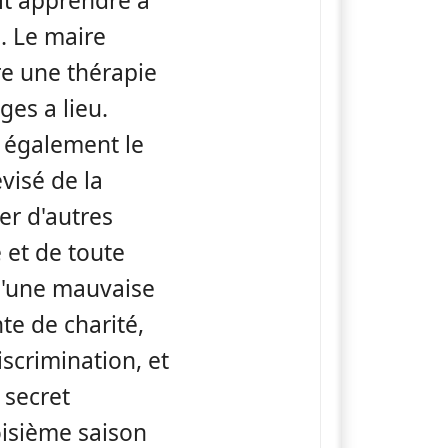
t apprendre à
é. Le maire
re une thérapie
ges a lieu.
 également le
visé de la
er d'autres
 et de toute
qu'une mauvaise
te de charité,
scrimination, et
 secret
oisième saison