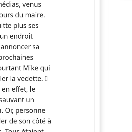
médias, venus
cours du maire.
uitte plus ses
 un endroit
 annoncer sa
prochaines
pourtant Mike qui
er la vedette. Il
 en effet, le
 sauvant un
n. Or, personne
er de son côté à
. Tous étaient