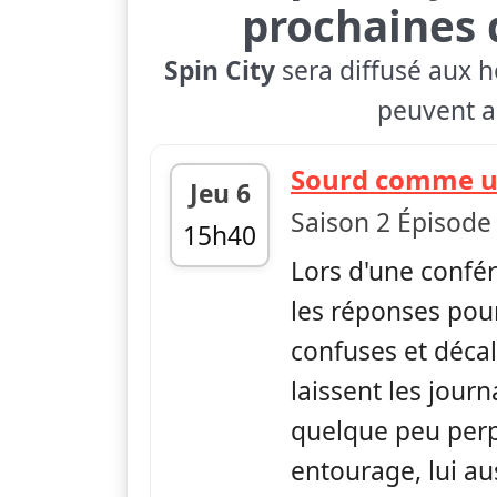
prochaines 
Spin City
sera diffusé aux h
peuvent ap
Sourd comme u
Jeu 6
Saison 2 Épisode
15h40
Lors d'une confé
fin 16h00
les réponses pou
confuses et déca
laissent les journ
quelque peu perp
entourage, lui a