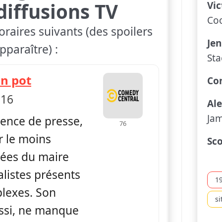
diffusions TV
Vic
Co
oraires suivants (des spoilers
Jen
paraître) :
Sta
— Spin City
n pot
Con
 16
Al
Ja
rence de presse,
76
r le moins
Sco
lées du maire
alistes présents
1
lexes. Son
s
ussi, ne manque