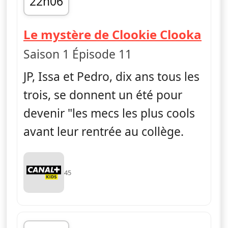
22h06
fin 22h17
— La
Le mystère de Clookie Clooka
Saison 1 Épisode 11
JP, Issa et Pedro, dix ans tous les
trois, se donnent un été pour
devenir "les mecs les plus cools
avant leur rentrée au collège.
45