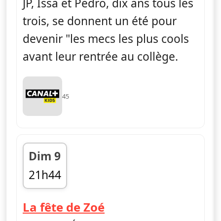
JP, Issa et Pedro, dix ans tous les
trois, se donnent un été pour
devenir "les mecs les plus cools
avant leur rentrée au collège.
45
Dim 9
21h44
fin 21h55
— La vie en slip
La fête de Zoé