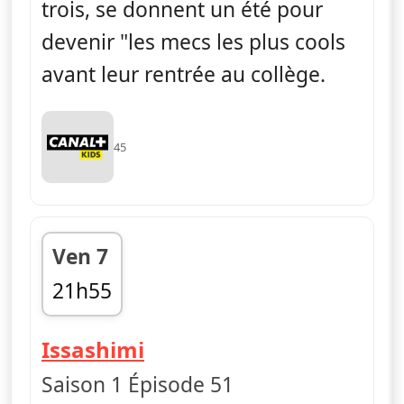
trois, se donnent un été pour
devenir "les mecs les plus cools
avant leur rentrée au collège.
45
Ven 7
21h55
fin 22h06
— La vie en slip
Issashimi
Saison 1 Épisode 51