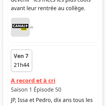
avant leur rentrée au collège.
45
Ven 7
21h44
fin 21h55
— La vie en slip
A record et à cri
Saison 1 Épisode 50
JP, Issa et Pedro, dix ans tous les