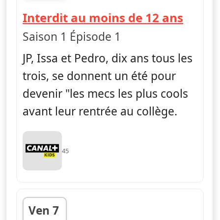
fin 22h27
— La v
Interdit au moins de 12 ans
Saison 1 Épisode 1
JP, Issa et Pedro, dix ans tous les
trois, se donnent un été pour
devenir "les mecs les plus cools
avant leur rentrée au collège.
45
Ven 7