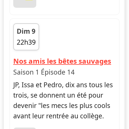
Dim 9
22h39
fin 22h50
— La 
Nos amis les bêtes sauvages
Saison 1 Épisode 14
JP, Issa et Pedro, dix ans tous les
trois, se donnent un été pour
devenir "les mecs les plus cools
avant leur rentrée au collège.