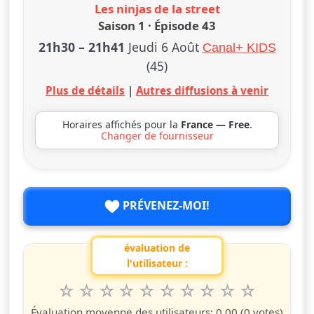
Les ninjas de la street
Saison 1 · Épisode 43
21h30
–
21h41
Jeudi 6 Août
Canal+ KIDS
(45)
Plus de détails
|
Autres diffusions à venir
Horaires affichés pour la
France — Free
.
Changer de fournisseur
PRÉVENEZ-MOI!
évaluation de
l'utilisateur :
1
2
3
4
5
6
7
8
9
10
Valuta questo spettacolo da 1 a 10 étoiles
étoile
étoiles
étoiles
étoiles
étoiles
étoiles
étoiles
étoiles
étoiles
étoiles
Évaluation moyenne des utilisateurs:
0.00
(0 votes)