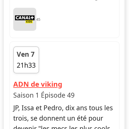
45
Ven 7
21h33
fin 21h44
— La vie en slip
ADN de viking
Saison 1 Épisode 49
JP, Issa et Pedro, dix ans tous les
trois, se donnent un été pour
devenir "les mecs les plus cools