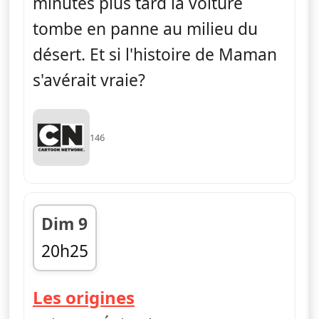
minutes plus tard la voiture
tombe en panne au milieu du
désert. Et si l'histoire de Maman
s'avérait vraie?
146
Dim 9
20h25
fin 20h40
— Le monde incroyab
Les origines