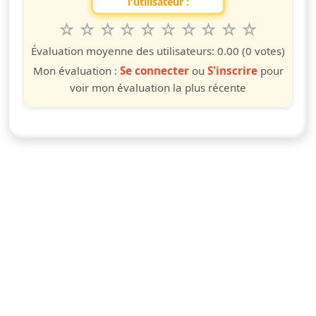
l'utilisateur :
1
2
3
4
5
6
7
8
9
10
Valuta questo spettacolo da 1 a 10 étoiles
étoile
étoiles
étoiles
étoiles
étoiles
étoiles
étoiles
étoiles
étoiles
étoiles
Évaluation moyenne des utilisateurs:
0.00
(0 votes)
Mon évaluation :
Se connecter
ou
S'inscrire
pour
voir mon évaluation la plus récente