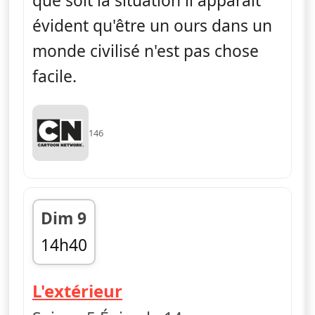
que soit la situation il apparaît
évident qu'être un ours dans un
monde civilisé n'est pas chose
facile.
146
Dim 9
14h40
fin 14h55
— Le monde incroyabl
L'extérieur