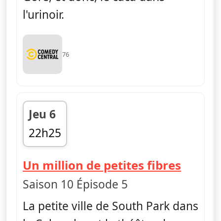
l'urinoir.
76
Jeu 6
22h25
fin 22h50
— Sout
Un million de petites fibres
Saison 10 Épisode 5
La petite ville de South Park dans