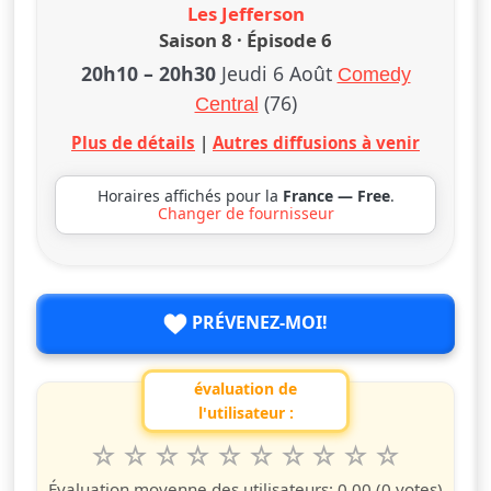
Les Jefferson
Saison 8 · Épisode 6
20h10
–
20h30
Jeudi 6 Août
Comedy
(76)
Central
Plus de détails
|
Autres diffusions à venir
Horaires affichés pour la
France — Free
.
Changer de fournisseur
PRÉVENEZ-MOI!
évaluation de
l'utilisateur :
1
2
3
4
5
6
7
8
9
10
Valuta questo spettacolo da 1 a 10 étoiles
étoile
étoiles
étoiles
étoiles
étoiles
étoiles
étoiles
étoiles
étoiles
étoiles
Évaluation moyenne des utilisateurs:
0.00
(0 votes)