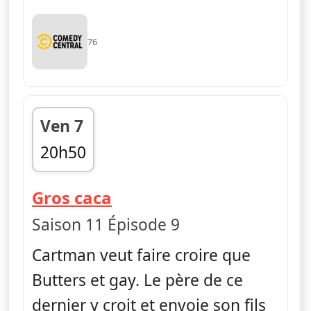
76
Ven 7
20h50
fin 21h10
— South Park
Gros caca
Saison 11 Épisode 9
Cartman veut faire croire que
Butters et gay. Le père de ce
dernier y croit et envoie son fils