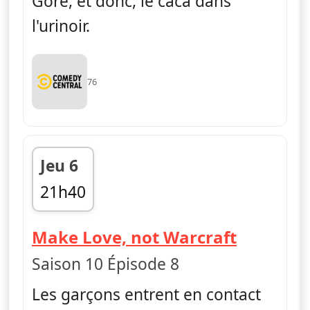
Gore, et donc, le caca dans
l'urinoir.
76
Jeu 6
21h40
fin 22h05
— South
Make Love, not Warcraft
Saison 10 Épisode 8
Les garçons entrent en contact