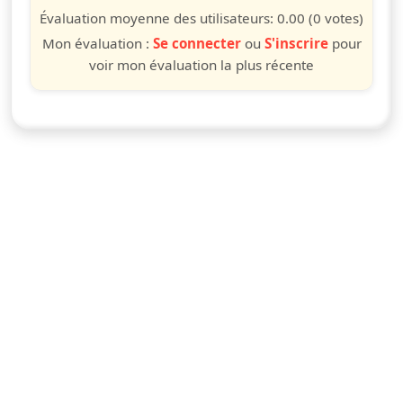
étoile
étoiles
étoiles
étoiles
étoiles
étoiles
étoiles
étoiles
étoiles
étoiles
Évaluation moyenne des utilisateurs:
0.00
(0 votes)
Mon évaluation :
Se connecter
ou
S'inscrire
pour
voir mon évaluation la plus récente