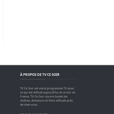
À PROPOS DE TV CE SOIR
TV Ce Soir est votre programme TV pour
ce qui est diffusé aujourd'hui et ce soir en
France. TV Ce Soir couvre toutes les
chaînes, émissions et films diffusés près
de chez vous.