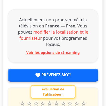
Actuellement non programmé à la
télévision en
France — Free
. Vous
pouvez
modifier la localisation et le
fournisseur
pour vos programmes
locaux.
Voir les options de streaming
PRÉVENEZ-MOI!
évaluation de
l'utilisateur :
1
2
3
4
5
6
7
8
9
10
Valuta questo spettacolo da 1 a 10 étoiles