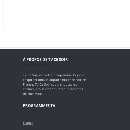
À PROPOS DE TV CE SOIR
TV Ce Soir est votre programme TV pour
ce qui est diffusé aujourd'hui et ce soir en
France. TV Ce Soir couvre toutes les
chaînes, émissions et films diffusés près
de chez vous.
PROGRAMMES TV
France