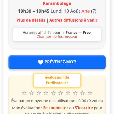
Karambolage
19h30
–
19h45
Lundi 10 Août
(7)
Arte
Plus de détails
|
Autres diffusions à venir
Horaires affichés pour la
France — Free
.
Changer de fournisseur
PRÉVENEZ-MOI!
évaluation de
l'utilisateur :
1
2
3
4
5
6
7
8
9
10
Valuta questo spettacolo da 1 a 10 étoiles
étoile
étoiles
étoiles
étoiles
étoiles
étoiles
étoiles
étoiles
étoiles
étoiles
Évaluation moyenne des utilisateurs:
0.00
(0 votes)
Mon évaluation :
Se connecter
ou
S'inscrire
pour
voir mon évaluation la plus récente