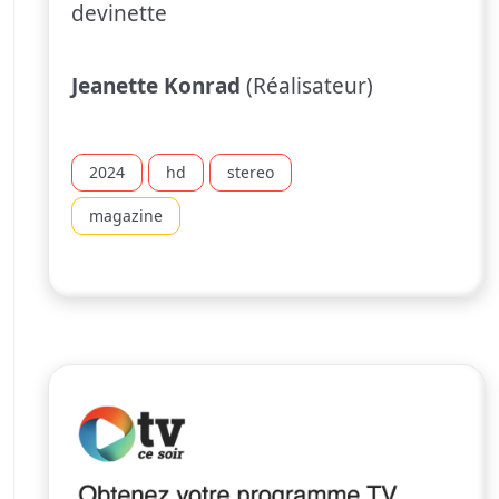
devinette
Jeanette Konrad
(Réalisateur)
2024
hd
stereo
magazine