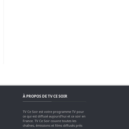
À PROPOS DE TV CE SOIR
TV Ce Soir est votre programme TV pour
ce qui est diffusé aujourd'hui et ce soir en
France. TV Ce Soir couvre toutes les
chaînes, émissions et films diffusés près