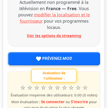
Actuellement non programmé à la
télévision en
France — Free
. Vous
pouvez
modifier la localisation et le
fournisseur
pour vos programmes
locaux.
Voir les options de streaming
PRÉVENEZ-MOI!
évaluation de
l'utilisateur :
1
2
3
4
5
6
7
8
9
10
Valuta questo spettacolo da 1 a 10 étoiles
étoile
étoiles
étoiles
étoiles
étoiles
étoiles
étoiles
étoiles
étoiles
étoiles
Évaluation moyenne des utilisateurs:
0.00
(0 votes)
Mon évaluation :
Se connecter
ou
S'inscrire
pour
voir mon évaluation la plus récente