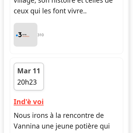
village, son histoire et celles de
ceux qui les font vivre..
310
Mar 11
20h23
fin 20h43
— Ind'è voi
Ind'è voi
Nous irons à la rencontre de
Vannina une jeune potière qui