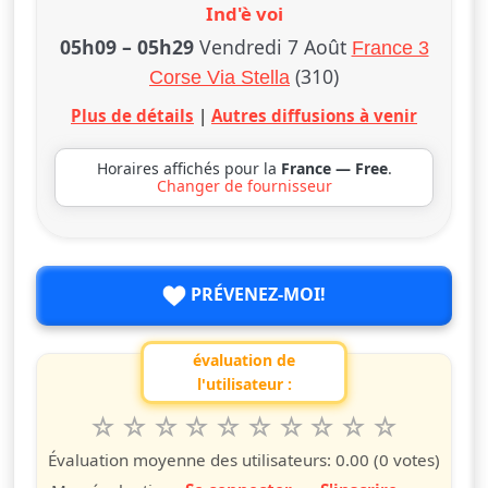
Ind'è voi
05h09
–
05h29
Vendredi 7 Août
France 3
(310)
Corse Via Stella
Plus de détails
|
Autres diffusions à venir
Horaires affichés pour la
France — Free
.
Changer de fournisseur
PRÉVENEZ-MOI!
évaluation de
l'utilisateur :
1
2
3
4
5
6
7
8
9
10
Valuta questo spettacolo da 1 a 10 étoiles
étoile
étoiles
étoiles
étoiles
étoiles
étoiles
étoiles
étoiles
étoiles
étoiles
Évaluation moyenne des utilisateurs:
0.00
(0 votes)