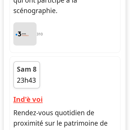
qui ont participé à la
scénographie.
310
Sam 8
23h43
fin 00h03
— Ind'è voi
Ind'è voi
Rendez-vous quotidien de
proximité sur le patrimoine de