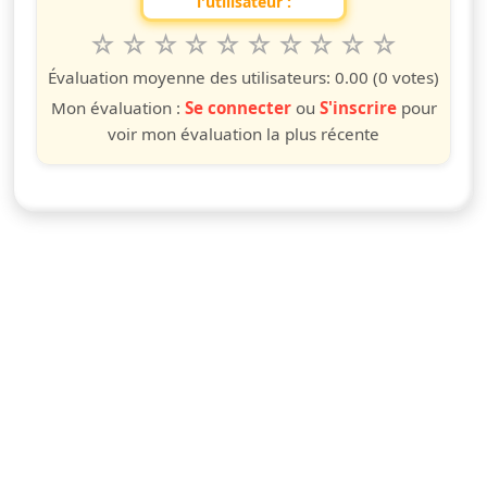
l'utilisateur :
1
2
3
4
5
6
7
8
9
10
Valuta questo spettacolo da 1 a 10 étoiles
étoile
étoiles
étoiles
étoiles
étoiles
étoiles
étoiles
étoiles
étoiles
étoiles
Évaluation moyenne des utilisateurs:
0.00
(0 votes)
Mon évaluation :
Se connecter
ou
S'inscrire
pour
voir mon évaluation la plus récente