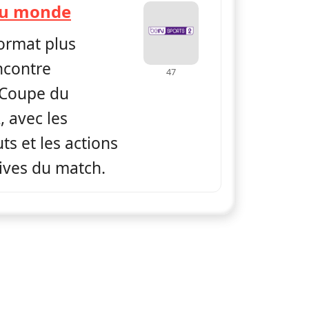
— Replay Coupe du monde
du monde
format plus
ncontre
47
 Coupe du
 avec les
s et les actions
tives du match.