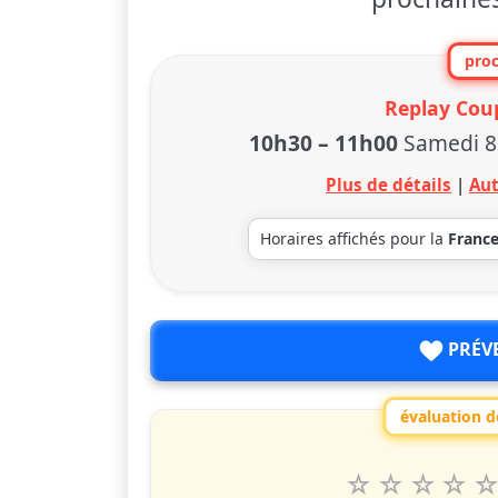
proc
Replay Cou
10h30
–
11h00
Samedi 8
Plus de détails
|
Aut
Horaires affichés pour la
Franc
PRÉV
évaluation de
1
2
3
4
5
Valuta questo