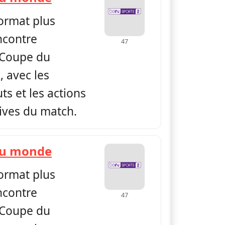
format plus
ncontre
47
 Coupe du
 avec les
s et les actions
tives du match.
— Replay Coupe du monde
du monde
format plus
ncontre
47
 Coupe du