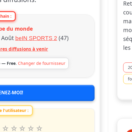
Ret
cou
hain :
ma
pe du monde
mon
 Août
(47)
beIN SPORTS 2
séq
les
res diffusions à venir
e — Free
.
Changer de fournisseur
2
fo
ENEZ-MOI!
 l'utilisateur :
6
7
8
9
10
 spettacolo da 1 a 10 étoiles