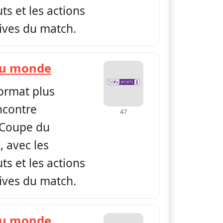
s et les actions
tives du match.
— Replay Coupe du monde
du monde
format plus
ncontre
47
 Coupe du
 avec les
s et les actions
tives du match.
— Replay Coupe du monde
du monde