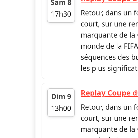
Sam 8
Retour, dans un 
17h30
court, sur une re
fin 18h00
marquante de la
monde de la FIFA,
séquences des but
les plus significa
Replay Coupe 
Dim 9
Retour, dans un 
13h00
court, sur une re
fin 13h30
marquante de la