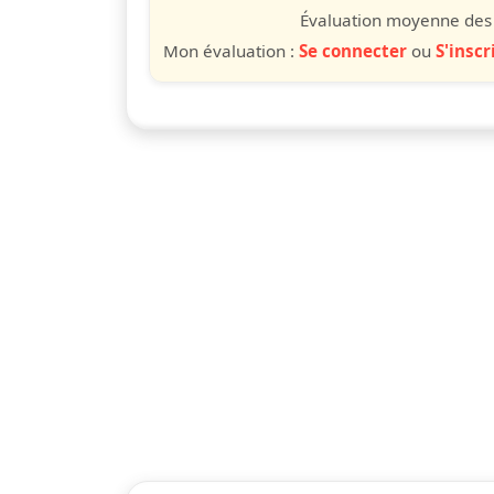
étoile
étoiles
étoiles
étoiles
étoile
éto
é
Évaluation moyenne des u
Mon évaluation :
Se connecter
ou
S'inscr