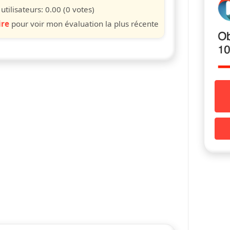
s
iles
toiles
étoiles
étoiles
étoiles
tilisateurs:
0.00
(0 votes)
ire
pour voir mon évaluation la plus récente