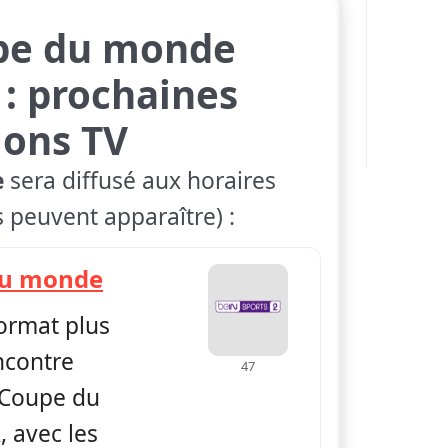
pe du monde
: prochaines
ions TV
e
sera diffusé aux horaires
s peuvent apparaître) :
— Replay Coupe du monde
du monde
format plus
ncontre
47
 Coupe du
 avec les