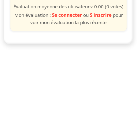
étoile
étoiles
étoiles
étoiles
étoiles
étoiles
étoiles
étoiles
étoiles
étoiles
Évaluation moyenne des utilisateurs:
0.00
(0 votes)
Mon évaluation :
Se connecter
ou
S'inscrire
pour
voir mon évaluation la plus récente