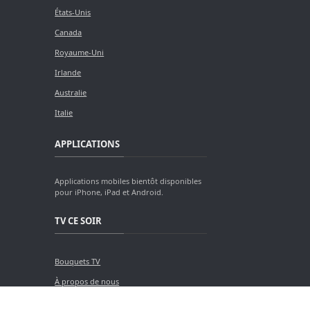
États-Unis
Canada
Royaume-Uni
Irlande
Australie
Italie
APPLICATIONS
Applications mobiles bientôt disponibles
pour iPhone, iPad et Android.
TV CE SOIR
Bouquets TV
À propos de nous
Contact