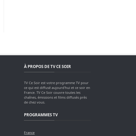
À PROPOS DE TV CE SOIR
TV Ce Soir est votre programme TV pour
ce qui est diffusé aujourd'hui et ce soir en
France. TV Ce Soir couvre toutes les
chaînes, émissions et films diffusés près
de chez vous.
PROGRAMMES TV
France