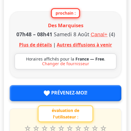
prochain :
Des Marquises
07h48
–
08h41
Samedi 8 Août
(4)
Canal+
Plus de détails
|
Autres diffusions à venir
Horaires affichés pour la
France — Free
.
Changer de fournisseur
PRÉVENEZ-MOI!
évaluation de
l'utilisateur :
1
2
3
4
5
6
7
8
9
10
Valuta questo spettacolo da 1 a 10 étoiles