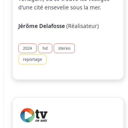
d'une cité ensevelie sous la mer.
Jérôme Delafosse
(Réalisateur)
2024
hd
stereo
reportage