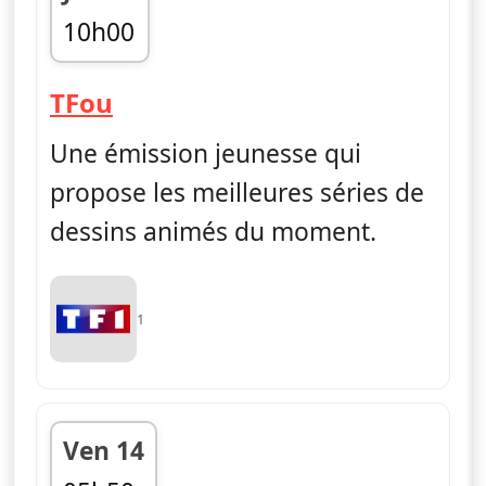
10h00
fin 10h55
— TFou
TFou
Une émission jeunesse qui
propose les meilleures séries de
dessins animés du moment.
1
Ven 14