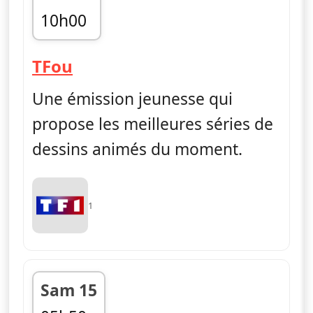
10h00
fin 10h55
— TFou
TFou
Une émission jeunesse qui
propose les meilleures séries de
dessins animés du moment.
1
Sam 15