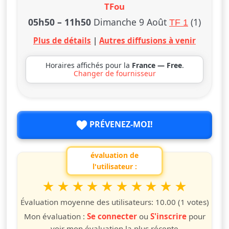
TFou
05h50
–
11h50
Dimanche 9 Août
(1)
TF 1
Plus de détails
|
Autres diffusions à venir
Horaires affichés pour la
France — Free
.
Changer de fournisseur
PRÉVENEZ-MOI!
évaluation de
l'utilisateur :
1
2
3
4
5
6
7
8
9
10
Valuta questo spettacolo da 1 a 10 étoiles
étoile
étoiles
étoiles
étoiles
étoiles
étoiles
étoiles
étoiles
étoiles
étoiles
Évaluation moyenne des utilisateurs:
10.00
(1 votes)
Mon évaluation :
Se connecter
ou
S'inscrire
pour
voir mon évaluation la plus récente