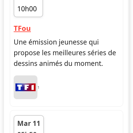
10h00
fin 10h55
— TFou
TFou
Une émission jeunesse qui
propose les meilleures séries de
dessins animés du moment.
1
Mar 11