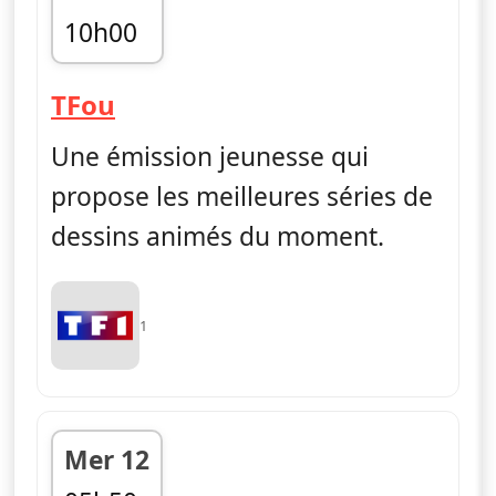
10h00
fin 10h55
— TFou
TFou
Une émission jeunesse qui
propose les meilleures séries de
dessins animés du moment.
1
Mer 12