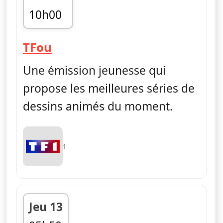
10h00
fin 10h55
— TFou
TFou
Une émission jeunesse qui
propose les meilleures séries de
dessins animés du moment.
1
Jeu 13