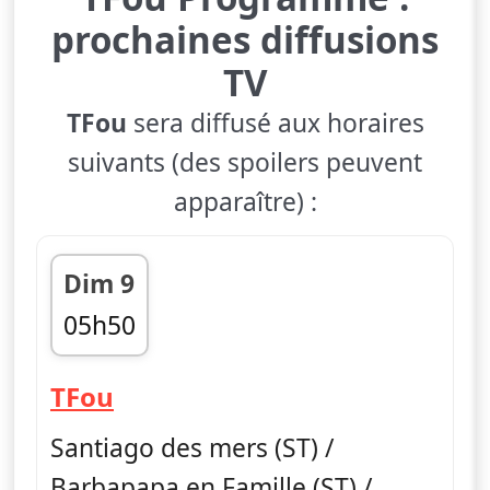
prochaines diffusions
TV
TFou
sera diffusé aux horaires
suivants (des spoilers peuvent
apparaître) :
Dim 9
05h50
fin 11h50
— TFou
TFou
Santiago des mers (ST) /
Barbapapa en Famille (ST) /