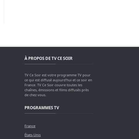
À PROPOS DE TV CE SOIR
TV Ce Soir est votre programme TV pour
ce qui est diffusé aujourd'hui et ce soir en
France. TV Ce Soir couvre toutes les
chaînes, émissions et films diffusés près
de chez vous.
PROGRAMMES TV
France
États-Unis