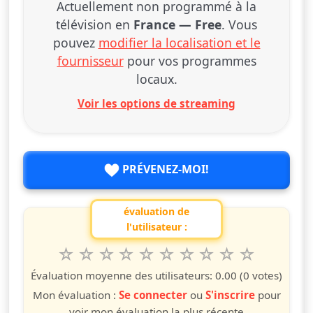
Actuellement non programmé à la
télévision en
France — Free
. Vous
pouvez
modifier la localisation et le
fournisseur
pour vos programmes
locaux.
Voir les options de streaming
PRÉVENEZ-MOI!
évaluation de
l'utilisateur :
1
2
3
4
5
6
7
8
9
10
Valuta questo spettacolo da 1 a 10 étoiles
étoile
étoiles
étoiles
étoiles
étoiles
étoiles
étoiles
étoiles
étoiles
étoiles
Évaluation moyenne des utilisateurs:
0.00
(0 votes)
Mon évaluation :
Se connecter
ou
S'inscrire
pour
voir mon évaluation la plus récente