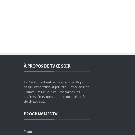
À PROPOS DE TV CE SOIR
TV Ce Soir est votre programme TV pour
ce qui est diffusé aujourd'hui et ce soir en
France. TV Ce Soir couvre toutes les
chaînes, émissions et films diffusés près
de chez vous.
PROGRAMMES TV
France