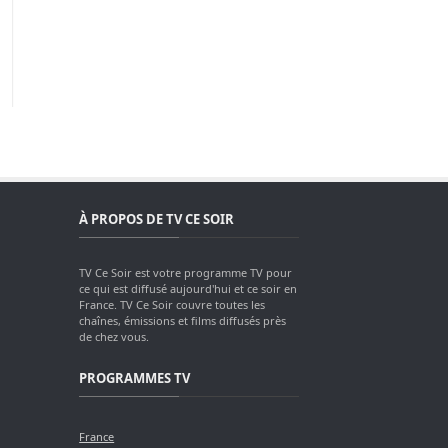
À PROPOS DE TV CE SOIR
TV Ce Soir est votre programme TV pour
ce qui est diffusé aujourd'hui et ce soir en
France. TV Ce Soir couvre toutes les
chaînes, émissions et films diffusés près
de chez vous.
PROGRAMMES TV
France