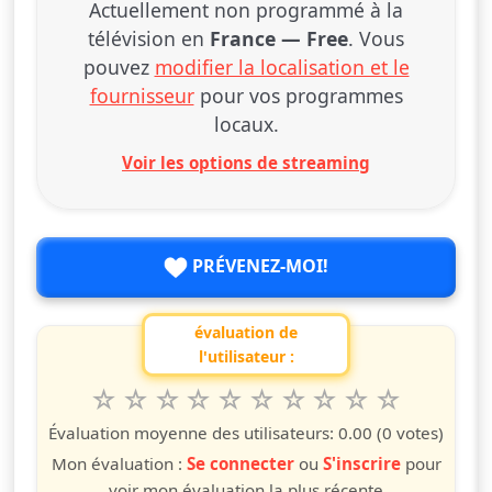
Actuellement non programmé à la
télévision en
France — Free
. Vous
pouvez
modifier la localisation et le
fournisseur
pour vos programmes
locaux.
Voir les options de streaming
PRÉVENEZ-MOI!
évaluation de
l'utilisateur :
1
2
3
4
5
6
7
8
9
10
Valuta questo spettacolo da 1 a 10 étoiles
étoile
étoiles
étoiles
étoiles
étoiles
étoiles
étoiles
étoiles
étoiles
étoiles
Évaluation moyenne des utilisateurs:
0.00
(0 votes)
Mon évaluation :
Se connecter
ou
S'inscrire
pour
voir mon évaluation la plus récente