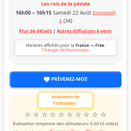
Les rois de la pédale
16h00
–
16h15
Samedi 22 Août
Eurosport
(34)
1
Plus de détails
|
Autres diffusions à venir
Horaires affichés pour la
France — Free
.
Changer de fournisseur
PRÉVENEZ-MOI!
évaluation de
l'utilisateur :
1
2
3
4
5
6
7
8
9
10
Valuta questo spettacolo da 1 a 10 étoiles
étoile
étoiles
étoiles
étoiles
étoiles
étoiles
étoiles
étoiles
étoiles
étoiles
Évaluation moyenne des utilisateurs:
0.00
(0 votes)