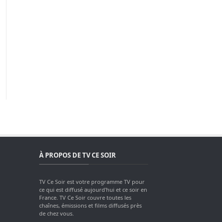
À PROPOS DE TV CE SOIR
TV Ce Soir est votre programme TV pour
ce qui est diffusé aujourd'hui et ce soir en
France. TV Ce Soir couvre toutes les
chaînes, émissions et films diffusés près
de chez vous.