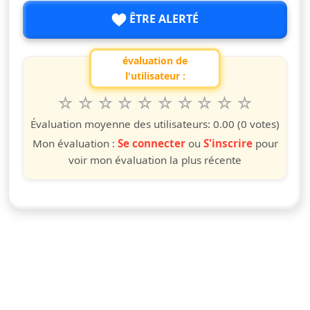
ÊTRE ALERTÉ
évaluation de
l'utilisateur :
1
2
3
4
5
6
7
8
9
10
Valuta questo spettacolo da 1 a 10 étoiles
étoile
étoiles
étoiles
étoiles
étoiles
étoiles
étoiles
étoiles
étoiles
étoiles
Évaluation moyenne des utilisateurs:
0.00
(0 votes)
Mon évaluation :
Se connecter
ou
S'inscrire
pour
voir mon évaluation la plus récente