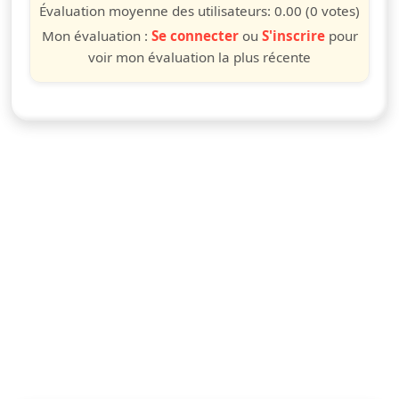
étoile
étoiles
étoiles
étoiles
étoiles
étoiles
étoiles
étoiles
étoiles
étoiles
Évaluation moyenne des utilisateurs:
0.00
(0 votes)
Mon évaluation :
Se connecter
ou
S'inscrire
pour
voir mon évaluation la plus récente