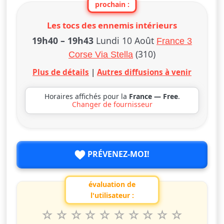
prochain :
Les tocs des ennemis intérieurs
19h40
–
19h43
Lundi 10 Août
France 3
(310)
Corse Via Stella
Plus de détails
|
Autres diffusions à venir
Horaires affichés pour la
France — Free
.
Changer de fournisseur
PRÉVENEZ-MOI!
évaluation de
l'utilisateur :
1
2
3
4
5
6
7
8
9
10
Valuta questo spettacolo da 1 a 10 étoiles