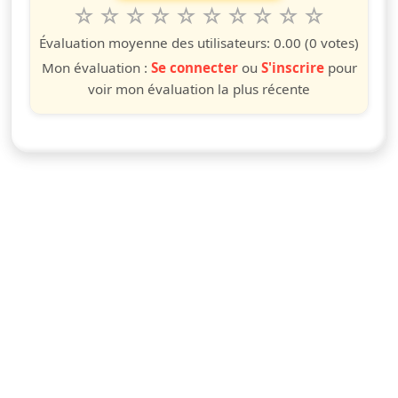
1
2
3
4
5
6
7
8
9
10
Valuta questo spettacolo da 1 a 10 étoiles
étoile
étoiles
étoiles
étoiles
étoiles
étoiles
étoiles
étoiles
étoiles
étoiles
Évaluation moyenne des utilisateurs:
0.00
(0 votes)
Mon évaluation :
Se connecter
ou
S'inscrire
pour
voir mon évaluation la plus récente