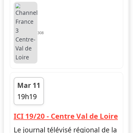
308
Mar 11
19h19
fin 19h48
— IC
ICI 19/20 - Centre Val de Loire
Le journal télévisé régional de la