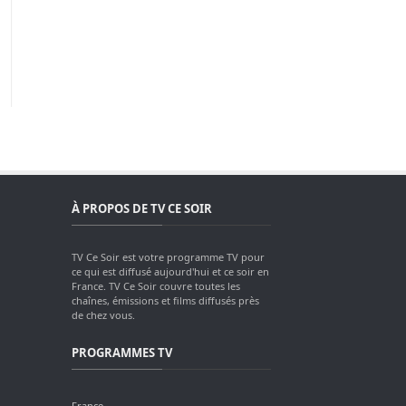
À PROPOS DE TV CE SOIR
TV Ce Soir est votre programme TV pour
ce qui est diffusé aujourd'hui et ce soir en
France. TV Ce Soir couvre toutes les
chaînes, émissions et films diffusés près
de chez vous.
PROGRAMMES TV
France