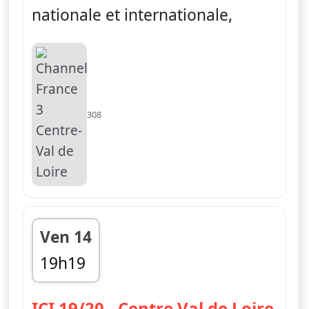
nationale et internationale,
308
Ven 14
19h19
fin 19h48
— IC
ICI 19/20 - Centre Val de Loire