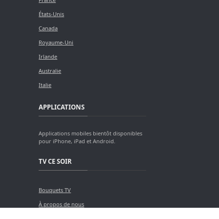
États-Unis
Canada
Royaume-Uni
Irlande
Australie
Italie
APPLICATIONS
Applications mobiles bientôt disponibles
pour iPhone, iPad et Android.
TV CE SOIR
Bouquets TV
À propos de nous
Contact