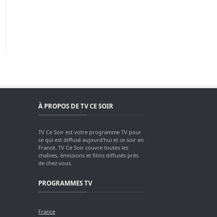
À PROPOS DE TV CE SOIR
TV Ce Soir est votre programme TV pour
ce qui est diffusé aujourd'hui et ce soir en
France. TV Ce Soir couvre toutes les
chaînes, émissions et films diffusés près
de chez vous.
PROGRAMMES TV
France