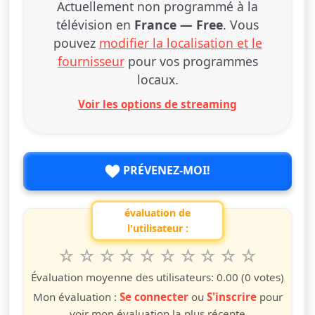
Actuellement non programmé à la
télévision en
France — Free
. Vous
pouvez
modifier la localisation et le
fournisseur
pour vos programmes
locaux.
Voir les options de streaming
PRÉVENEZ-MOI!
évaluation de
l'utilisateur :
1
2
3
4
5
6
7
8
9
10
Valuta questo spettacolo da 1 a 10 étoiles
étoile
étoiles
étoiles
étoiles
étoiles
étoiles
étoiles
étoiles
étoiles
étoiles
Évaluation moyenne des utilisateurs:
0.00
(0 votes)
Mon évaluation :
Se connecter
ou
S'inscrire
pour
voir mon évaluation la plus récente