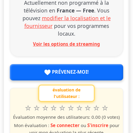
Actuellement non programmé à la
télévision en
France — Free
. Vous
pouvez
modifier la localisation et le
fournisseur
pour vos programmes
locaux.
Voir les options de streaming
PRÉVENEZ-MOI!
évaluation de
l'utilisateur :
1
2
3
4
5
6
7
8
9
10
Valuta questo spettacolo da 1 a 10 étoiles
étoile
étoiles
étoiles
étoiles
étoiles
étoiles
étoiles
étoiles
étoiles
étoiles
Évaluation moyenne des utilisateurs:
0.00
(0 votes)
Mon évaluation :
Se connecter
ou
S'inscrire
pour
voir mon évaluation la plus récente