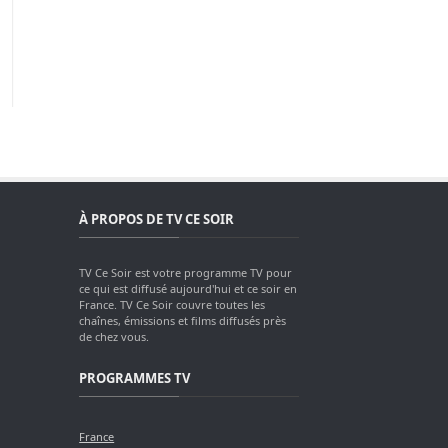
À PROPOS DE TV CE SOIR
TV Ce Soir est votre programme TV pour
ce qui est diffusé aujourd'hui et ce soir en
France. TV Ce Soir couvre toutes les
chaînes, émissions et films diffusés près
de chez vous.
PROGRAMMES TV
France