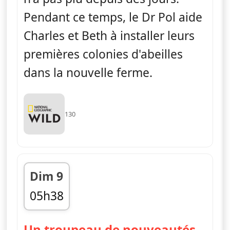
Pendant ce temps, le Dr Pol aide
Charles et Beth à installer leurs
premières colonies d'abeilles
dans la nouvelle ferme.
130
Dim 9
05h38
fin 06h00
— L'I
Un troupeau de nouveautés