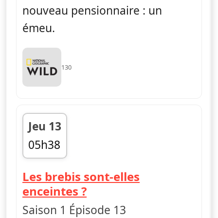
nouveau pensionnaire : un
émeu.
130
Jeu 13
05h38
fin 06h00
Les brebis sont-elles
— L'Incroyable ferme d
enceintes ?
Saison 1 Épisode 13