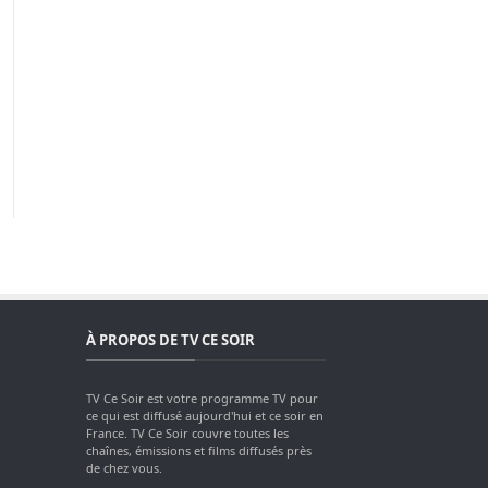
À PROPOS DE TV CE SOIR
TV Ce Soir est votre programme TV pour
ce qui est diffusé aujourd'hui et ce soir en
France. TV Ce Soir couvre toutes les
chaînes, émissions et films diffusés près
de chez vous.