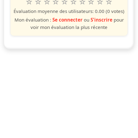
1
2
3
4
5
6
7
8
9
10
Valuta questo spettacolo da 1 a 10 étoiles
étoile
étoiles
étoiles
étoiles
étoiles
étoiles
étoiles
étoiles
étoiles
étoiles
Évaluation moyenne des utilisateurs:
0.00
(0 votes)
Mon évaluation :
Se connecter
ou
S'inscrire
pour
voir mon évaluation la plus récente