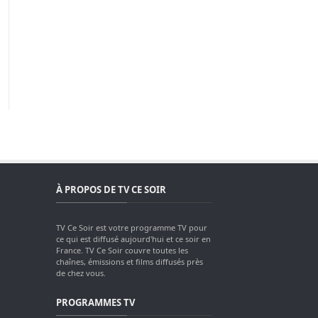
À PROPOS DE TV CE SOIR
TV Ce Soir est votre programme TV pour
ce qui est diffusé aujourd'hui et ce soir en
France. TV Ce Soir couvre toutes les
chaînes, émissions et films diffusés près
de chez vous.
PROGRAMMES TV