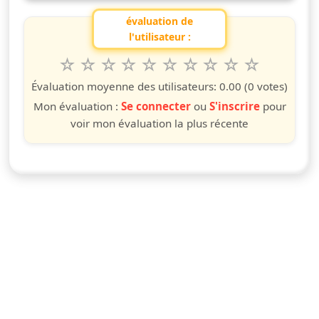
évaluation de
l'utilisateur :
1
2
3
4
5
6
7
8
9
10
Valuta questo spettacolo da 1 a 10 étoiles
étoile
étoiles
étoiles
étoiles
étoiles
étoiles
étoiles
étoiles
étoiles
étoiles
Évaluation moyenne des utilisateurs:
0.00
(0 votes)
Mon évaluation :
Se connecter
ou
S'inscrire
pour
voir mon évaluation la plus récente