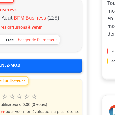
Tou
usiness
mon
8 Août
(228)
BFM Business
en 
mon
res diffusions à venir
der
e — Free
.
Changer de fournisseur
2
ac
ENEZ-MOI!
 l'utilisateur :
6
7
8
9
10
 spettacolo da 1 a 10 étoiles
s
iles
toiles
étoiles
étoiles
étoiles
tilisateurs:
0.00
(0 votes)
ire
pour voir mon évaluation la plus récente