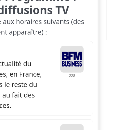
diffusions TV
é aux horaires suivants (des
nt apparaître) :
 BFM Business
actualité du
es, en France,
228
 le reste du
au fait des
ces.
 BFM Business