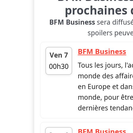
prochaines 
BFM Business
sera diffus
spoilers peuve
—
BFM Business
Ven 7
Tous les jours, l'
00h30
monde des affair
fin 06h00
en Europe et dans
monde, pour être 
dernières tendan
—
BFM Business