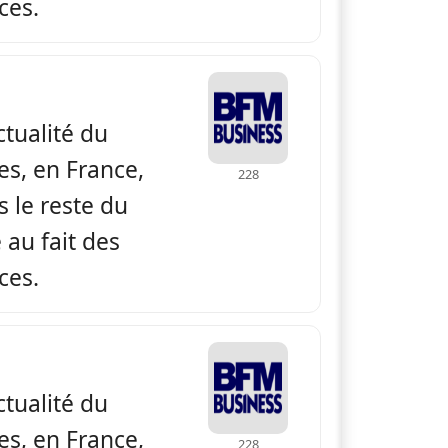
ces.
 BFM Business
actualité du
es, en France,
228
 le reste du
au fait des
ces.
 BFM Business
actualité du
es, en France,
228