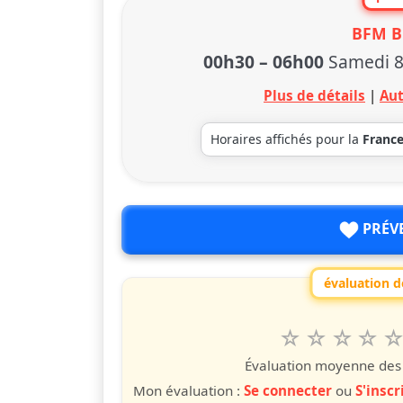
BFM B
00h30
–
06h00
Samedi 
Plus de détails
|
Aut
Horaires affichés pour la
Franc
PRÉV
évaluation de
1
2
3
4
5
Valuta questo
étoile
étoiles
étoiles
étoiles
étoile
éto
é
Évaluation moyenne des u
Mon évaluation :
Se connecter
ou
S'inscr