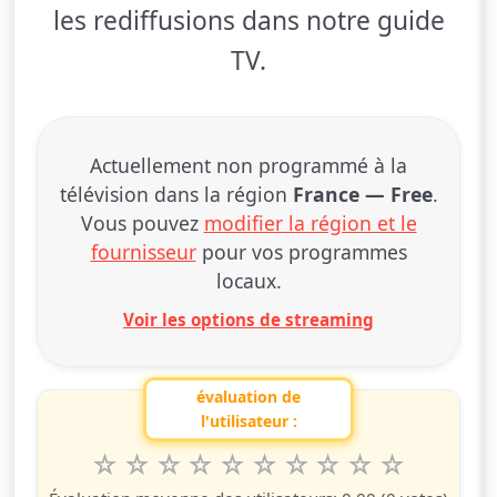
les rediffusions dans notre guide
TV.
Actuellement non programmé à la
télévision dans la région
France — Free
.
Vous pouvez
modifier la région et le
fournisseur
pour vos programmes
locaux.
Voir les options de streaming
évaluation de
l'utilisateur :
1
2
3
4
5
6
7
8
9
10
Valuta questo spettacolo da 1 a 10 étoiles
étoile
étoiles
étoiles
étoiles
étoiles
étoiles
étoiles
étoiles
étoiles
étoiles