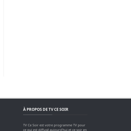
À PROPOS DE TV CE SOIR
TV Ce Soir est votre programme TV pour
ce qui est diffusé aujourd'hui et ce soir en