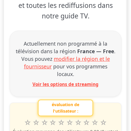
et toutes les rediffusions dans
notre guide TV.
Actuellement non programmé à la
télévision dans la région
France — Free
.
Vous pouvez
modifier la région et le
fournisseur
pour vos programmes
locaux.
Voir les options de streaming
évaluation de
l'utilisateur :
1
2
3
4
5
6
7
8
9
10
Valuta questo spettacolo da 1 a 10 étoiles
étoile
étoiles
étoiles
étoiles
étoiles
étoiles
étoiles
étoiles
étoiles
étoiles