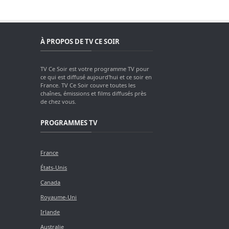
À PROPOS DE TV CE SOIR
TV Ce Soir est votre programme TV pour
ce qui est diffusé aujourd'hui et ce soir en
France. TV Ce Soir couvre toutes les
chaînes, émissions et films diffusés près
de chez vous.
PROGRAMMES TV
France
États-Unis
Canada
Royaume-Uni
Irlande
Australie