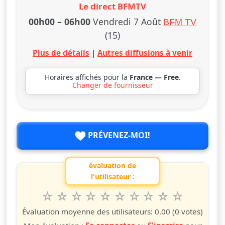
Le direct BFMTV
00h00
–
06h00
Vendredi 7 Août
BFM TV
(15)
Plus de détails
|
Autres diffusions à venir
Horaires affichés pour la
France — Free
.
Changer de fournisseur
PRÉVENEZ-MOI!
évaluation de
l'utilisateur :
1
2
3
4
5
6
7
8
9
10
Valuta questo spettacolo da 1 a 10 étoiles
étoile
étoiles
étoiles
étoiles
étoiles
étoiles
étoiles
étoiles
étoiles
étoiles
Évaluation moyenne des utilisateurs:
0.00
(0 votes)