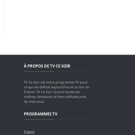
À PROPOS DE TV CE SOIR
TV Ce Soir est votre programme TV pour
ce qui est diffusé aujourd'hui et ce soir en
France. TV Ce Soir couvre toutes les
chaînes, émissions et films diffusés près
de chez vous.
PROGRAMMES TV
France