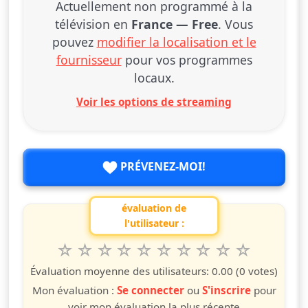
Actuellement non programmé à la
télévision en
France — Free
. Vous
pouvez
modifier la localisation et le
fournisseur
pour vos programmes
locaux.
Voir les options de streaming
PRÉVENEZ-MOI!
évaluation de
l'utilisateur :
1
2
3
4
5
6
7
8
9
10
Valuta questo spettacolo da 1 a 10 étoiles
étoile
étoiles
étoiles
étoiles
étoiles
étoiles
étoiles
étoiles
étoiles
étoiles
Évaluation moyenne des utilisateurs:
0.00
(0 votes)
Mon évaluation :
Se connecter
ou
S'inscrire
pour
voir mon évaluation la plus récente