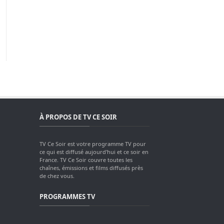
À PROPOS DE TV CE SOIR
TV Ce Soir est votre programme TV pour
ce qui est diffusé aujourd'hui et ce soir en
France. TV Ce Soir couvre toutes les
chaînes, émissions et films diffusés près
de chez vous.
PROGRAMMES TV