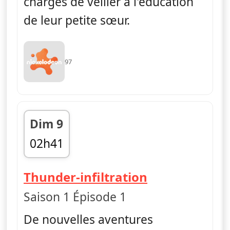
chargés de veiller à l'éducation
de leur petite sœur.
97
Dim 9
02h41
fin 03h06
— The Thund
Thunder-infiltration
Saison 1 Épisode 1
De nouvelles aventures