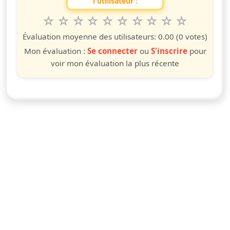
l'utilisateur :
1
2
3
4
5
6
7
8
9
10
Valuta questo spettacolo da 1 a 10 étoiles
étoile
étoiles
étoiles
étoiles
étoiles
étoiles
étoiles
étoiles
étoiles
étoiles
Évaluation moyenne des utilisateurs:
0.00
(0 votes)
Mon évaluation :
Se connecter
ou
S'inscrire
pour
voir mon évaluation la plus récente