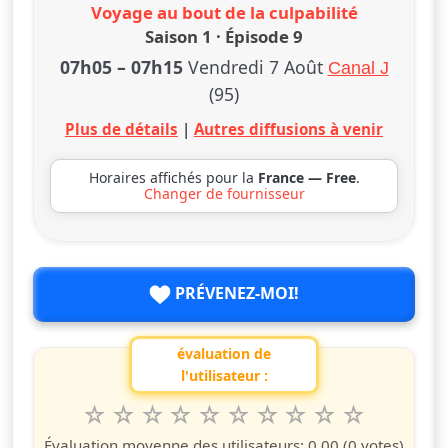
Voyage au bout de la culpabilité
Saison 1 · Épisode 9
07h05
–
07h15
Vendredi 7 Août
Canal J
(95)
Plus de détails
|
Autres diffusions à venir
Horaires affichés pour la
France — Free
.
Changer de fournisseur
PRÉVENEZ-MOI!
évaluation de
l'utilisateur :
1
2
3
4
5
6
7
8
9
10
Valuta questo spettacolo da 1 a 10 étoiles
étoile
étoiles
étoiles
étoiles
étoiles
étoiles
étoiles
étoiles
étoiles
étoiles
Évaluation moyenne des utilisateurs:
0.00
(0 votes)