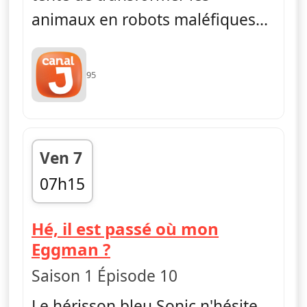
animaux en robots maléfiques...
95
Ven 7
07h15
fin 07h25
Hé, il est passé où mon
— Sonic Boom
Eggman ?
Saison 1 Épisode 10
Le hérisson bleu Sonic n'hésite