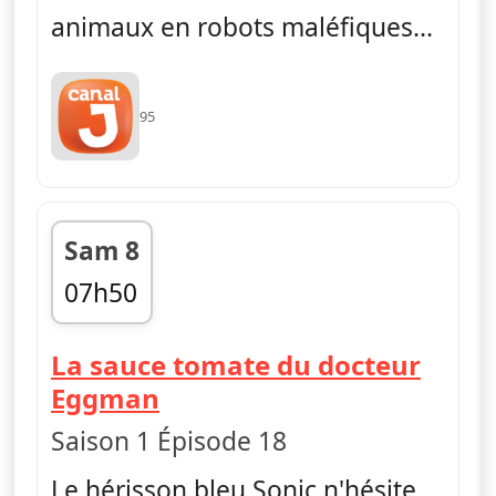
animaux en robots maléfiques...
95
Sam 8
07h50
fin 08h05
La sauce tomate du docteur
— Sonic Boom
Eggman
Saison 1 Épisode 18
Le hérisson bleu Sonic n'hésite