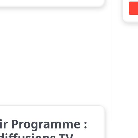
oir Programme :
diffusions TV