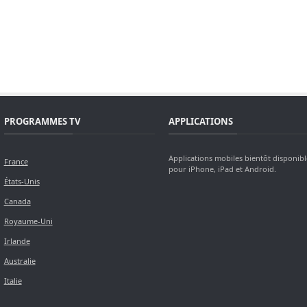
PROGRAMMES TV
APPLICATIONS
Applications mobiles bientôt disponibl
France
pour iPhone, iPad et Android.
États-Unis
Canada
Royaume-Uni
Irlande
Australie
Italie