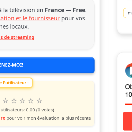
la télévision en
France — Free
.
m
sation et le fournisseur
pour vos
es locaux.
ons de streaming
ENEZ-MOI!
 l'utilisateur :
6
7
8
9
10
 spettacolo da 1 a 10 étoiles
s
iles
toiles
étoiles
étoiles
étoiles
tilisateurs:
0.00
(0 votes)
ire
pour voir mon évaluation la plus récente