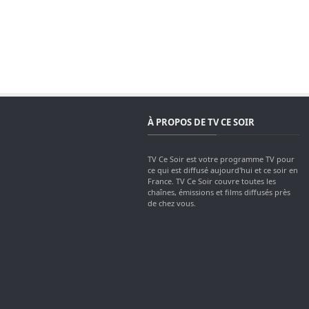
À PROPOS DE TV CE SOIR
TV Ce Soir est votre programme TV pour
ce qui est diffusé aujourd'hui et ce soir en
France. TV Ce Soir couvre toutes les
chaînes, émissions et films diffusés près
de chez vous.