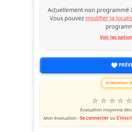
Actuellement non programmé à 
Vous pouvez
modifier la locali
programm
Voir les opti
PRÉV
évaluation de
1
2
3
4
5
Valuta questo
étoile
étoiles
étoiles
étoiles
étoile
éto
é
Évaluation moyenne des u
Mon évaluation :
Se connecter
ou
S'inscr