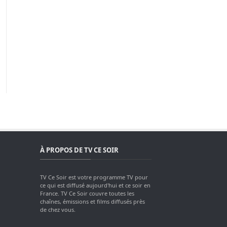
À PROPOS DE TV CE SOIR
TV Ce Soir est votre programme TV pour
ce qui est diffusé aujourd'hui et ce soir en
France. TV Ce Soir couvre toutes les
chaînes, émissions et films diffusés près
de chez vous.