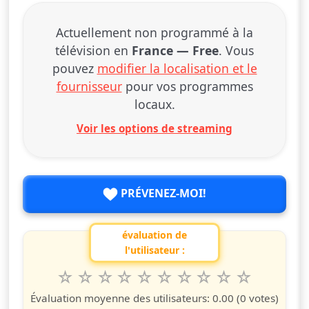
Actuellement non programmé à la
télévision en
France — Free
. Vous
pouvez
modifier la localisation et le
fournisseur
pour vos programmes
locaux.
Voir les options de streaming
PRÉVENEZ-MOI!
évaluation de
l'utilisateur :
1
2
3
4
5
6
7
8
9
10
Valuta questo spettacolo da 1 a 10 étoiles
étoile
étoiles
étoiles
étoiles
étoiles
étoiles
étoiles
étoiles
étoiles
étoiles
Évaluation moyenne des utilisateurs:
0.00
(0 votes)