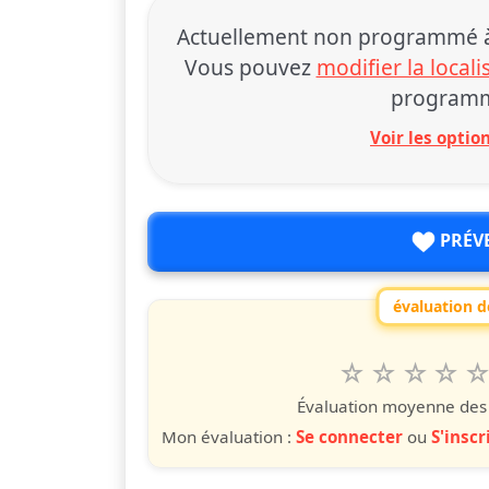
Actuellement non programmé à 
Vous pouvez
modifier la locali
programm
Voir les opti
PRÉV
évaluation de
1
2
3
4
5
Valuta questo
étoile
étoiles
étoiles
étoiles
étoile
éto
é
Évaluation moyenne des u
Mon évaluation :
Se connecter
ou
S'inscr