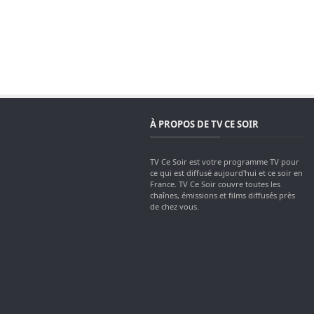
À PROPOS DE TV CE SOIR
TV Ce Soir est votre programme TV pour
ce qui est diffusé aujourd'hui et ce soir en
France. TV Ce Soir couvre toutes les
chaînes, émissions et films diffusés près
de chez vous.