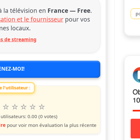
la télévision en
France — Free
.
po
sation et le fournisseur
pour vos
es locaux.
ons de streaming
ENEZ-MOI!
 l'utilisateur :
6
7
8
9
10
 spettacolo da 1 a 10 étoiles
s
iles
toiles
étoiles
étoiles
étoiles
tilisateurs:
0.00
(0 votes)
ire
pour voir mon évaluation la plus récente