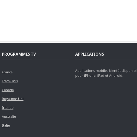
PROGRAMMES TV
APPLICATIONS
Applications mobiles bientôt disponibl
France
pour iPhone, iPad et Android.
États-Unis
Canada
Royaume-Uni
Irlande
Australie
Italie