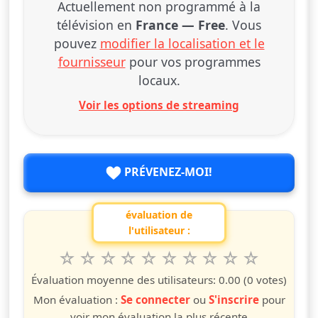
Actuellement non programmé à la
télévision en
France — Free
. Vous
pouvez
modifier la localisation et le
fournisseur
pour vos programmes
locaux.
Voir les options de streaming
PRÉVENEZ-MOI!
évaluation de
l'utilisateur :
1
2
3
4
5
6
7
8
9
10
Valuta questo spettacolo da 1 a 10 étoiles
étoile
étoiles
étoiles
étoiles
étoiles
étoiles
étoiles
étoiles
étoiles
étoiles
Évaluation moyenne des utilisateurs:
0.00
(0 votes)
Mon évaluation :
Se connecter
ou
S'inscrire
pour
voir mon évaluation la plus récente