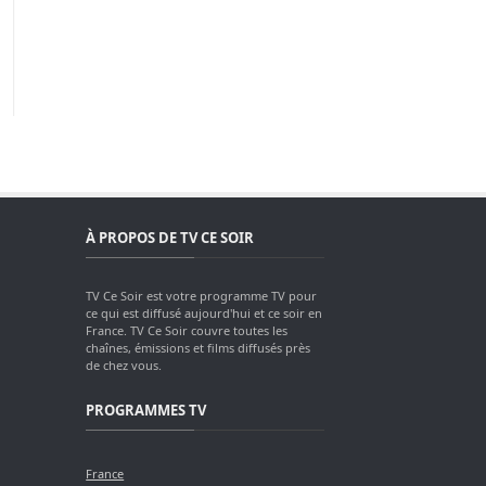
À PROPOS DE TV CE SOIR
TV Ce Soir est votre programme TV pour
ce qui est diffusé aujourd'hui et ce soir en
France. TV Ce Soir couvre toutes les
chaînes, émissions et films diffusés près
de chez vous.
PROGRAMMES TV
France