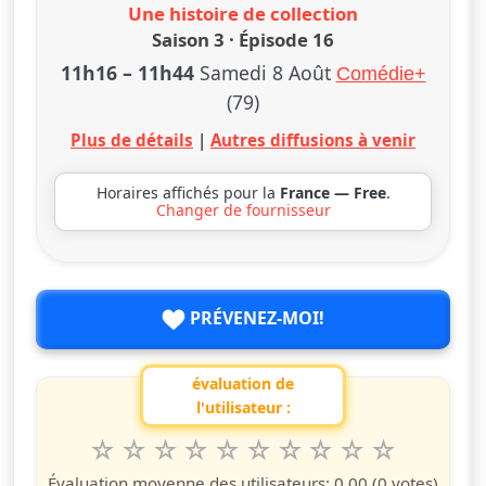
Une histoire de collection
Saison 3 · Épisode 16
11h16
–
11h44
Samedi 8 Août
Comédie+
(79)
Plus de détails
|
Autres diffusions à venir
Horaires affichés pour la
France — Free
.
Changer de fournisseur
PRÉVENEZ-MOI!
évaluation de
l'utilisateur :
1
2
3
4
5
6
7
8
9
10
Valuta questo spettacolo da 1 a 10 étoiles
étoile
étoiles
étoiles
étoiles
étoiles
étoiles
étoiles
étoiles
étoiles
étoiles
Évaluation moyenne des utilisateurs:
0.00
(0 votes)