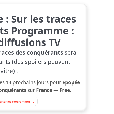
 : Sur les traces
ts Programme :
diffusions TV
 traces des conquérants
sera
ants (des spoilers peuvent
ître) :
s 14 prochains jours pour
Epopée
 conquérants
sur
France — Free
.
ulter les programmes TV