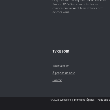
ce qui est diffusé aujourd'hui et ce soir en
France. TV Ce Soir couvre toutes les
chaînes, émissions et films diffusés près
de chez vous.
TV CE SOIR
Bouquets TV
À propos de nous
Contact
© 2026 tvcesoir.fr |
Mentions légales
|
Politique 