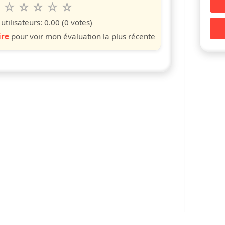
6
7
8
9
10
 spettacolo da 1 a 10 étoiles
s
iles
toiles
étoiles
étoiles
étoiles
tilisateurs:
0.00
(0 votes)
ire
pour voir mon évaluation la plus récente