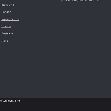
pour iPhone, iPad et Android.
États-Unis
Canada
Royaume-Uni
Irlande
Australie
Italie
de confidentialité