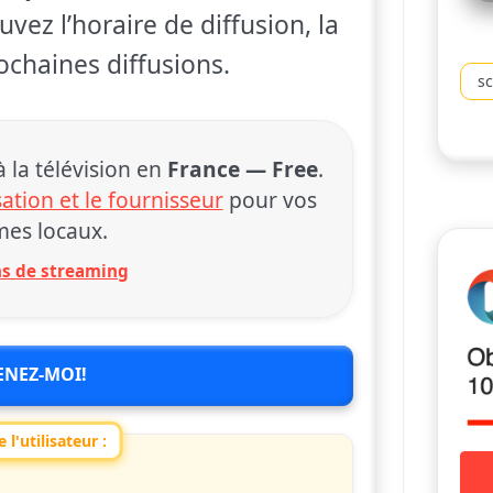
uvez l’horaire de diffusion, la
ochaines diffusions.
s
la télévision en
France — Free
.
sation et le fournisseur
pour vos
es locaux.
ons de streaming
ENEZ-MOI!
 l'utilisateur :