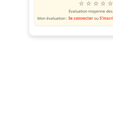
1
2
3
4
5
Valuta questo
étoile
étoiles
étoiles
étoiles
étoile
éto
é
Évaluation moyenne des u
Mon évaluation :
Se connecter
ou
S'inscr