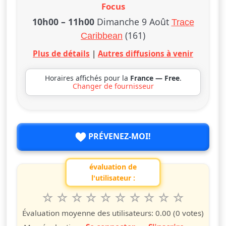
Focus
10h00
–
11h00
Dimanche 9 Août
Trace
(161)
Caribbean
Plus de détails
|
Autres diffusions à venir
Horaires affichés pour la
France — Free
.
Changer de fournisseur
PRÉVENEZ-MOI!
évaluation de
l'utilisateur :
1
2
3
4
5
6
7
8
9
10
Valuta questo spettacolo da 1 a 10 étoiles
étoile
étoiles
étoiles
étoiles
étoiles
étoiles
étoiles
étoiles
étoiles
étoiles
Évaluation moyenne des utilisateurs:
0.00
(0 votes)