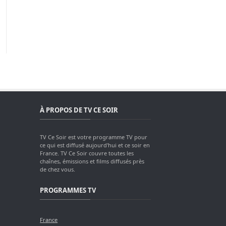
À PROPOS DE TV CE SOIR
TV Ce Soir est votre programme TV pour
ce qui est diffusé aujourd'hui et ce soir en
France. TV Ce Soir couvre toutes les
chaînes, émissions et films diffusés près
de chez vous.
PROGRAMMES TV
France