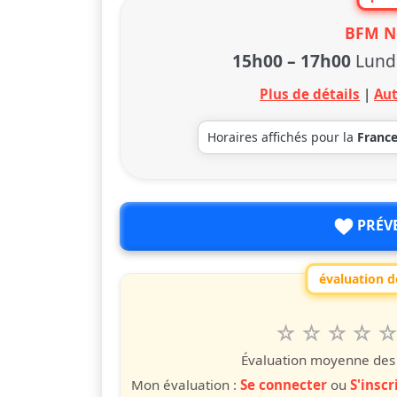
BFM N
15h00
–
17h00
Lund
Plus de détails
|
Aut
Horaires affichés pour la
Franc
PRÉV
évaluation de
1
2
3
4
5
Valuta questo
étoile
étoiles
étoiles
étoiles
étoile
éto
é
Évaluation moyenne des u
Mon évaluation :
Se connecter
ou
S'inscr