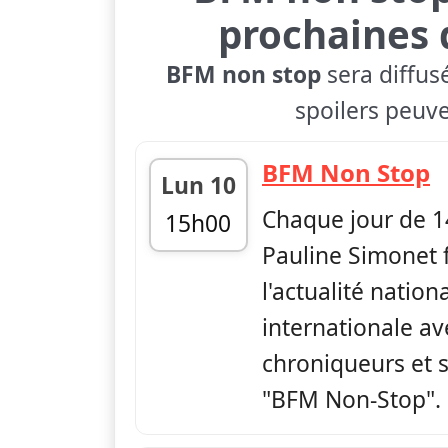
prochaines 
BFM non stop
sera diffus
spoilers peuve
—
BFM Non Stop
Lun 10
Chaque jour de 1
15h00
Pauline Simonet f
fin 17h00
l'actualité nation
internationale av
chroniqueurs et s
"BFM Non-Stop".