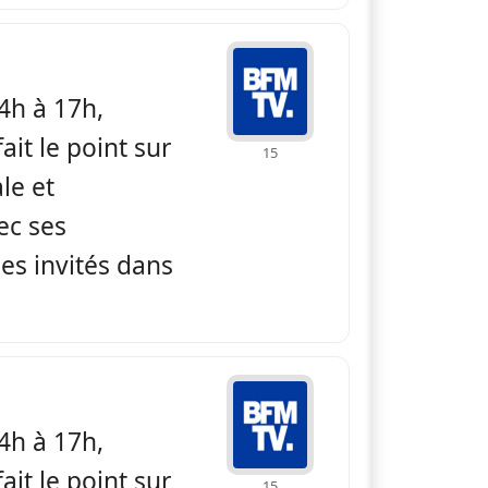
 BFM non stop
4h à 17h,
ait le point sur
15
ale et
ec ses
es invités dans
 BFM non stop
4h à 17h,
ait le point sur
15