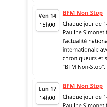
—
BFM Non Stop
Ven 14
Chaque jour de 1
15h00
Pauline Simonet f
fin 17h00
l'actualité nation
internationale av
chroniqueurs et s
"BFM Non-Stop".
—
BFM Non Stop
Lun 17
Chaque jour de 1
14h00
Pauline Simonet f
fin 17h00