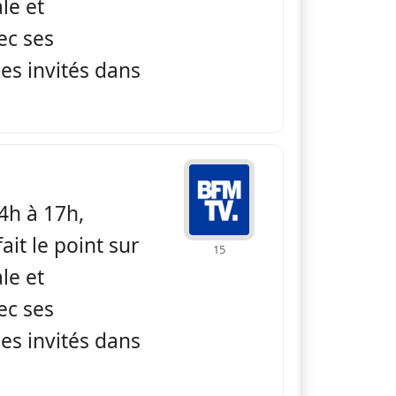
ale et
ec ses
es invités dans
 BFM non stop
4h à 17h,
ait le point sur
15
ale et
ec ses
es invités dans