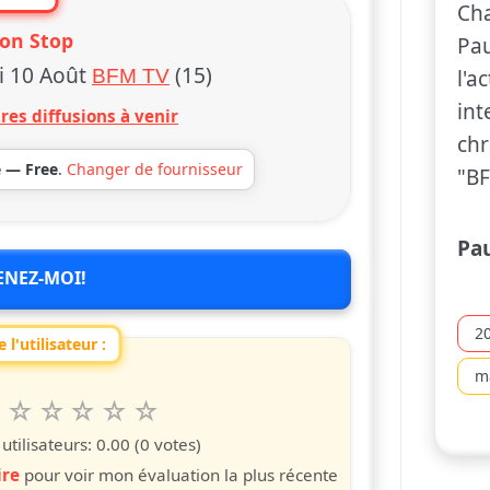
Cha
on Stop
Pau
i 10 Août
(15)
BFM TV
l'a
int
res diffusions à venir
chr
e — Free
.
Changer de fournisseur
"BF
Pa
ENEZ-MOI!
2
 l'utilisateur :
m
6
7
8
9
10
 spettacolo da 1 a 10 étoiles
s
iles
toiles
étoiles
étoiles
étoiles
tilisateurs:
0.00
(0 votes)
ire
pour voir mon évaluation la plus récente