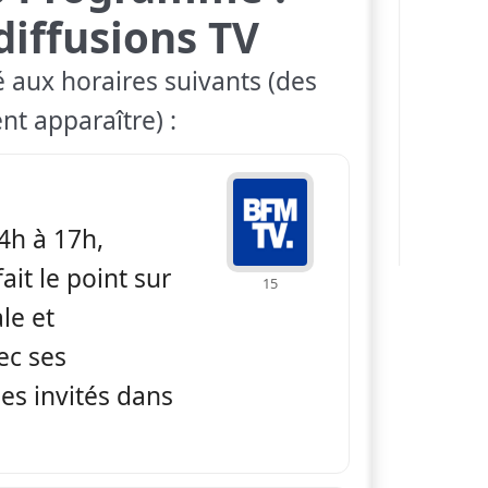
diffusions TV
é aux horaires suivants (des
nt apparaître) :
 BFM non stop
4h à 17h,
ait le point sur
15
ale et
ec ses
es invités dans