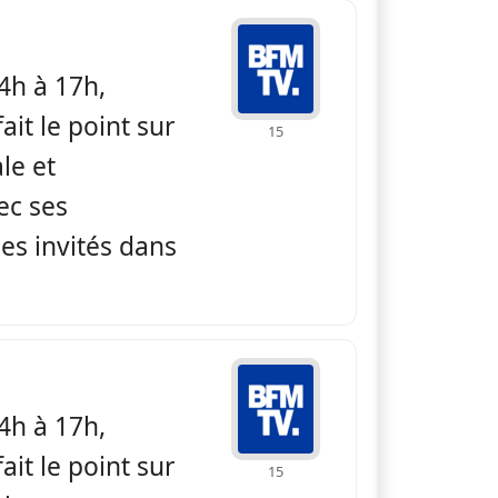
 BFM non stop
4h à 17h,
ait le point sur
15
ale et
ec ses
es invités dans
 BFM non stop
4h à 17h,
ait le point sur
15