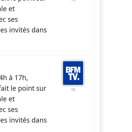
ale et
ec ses
es invités dans
 BFM non stop
4h à 17h,
ait le point sur
15
ale et
ec ses
es invités dans