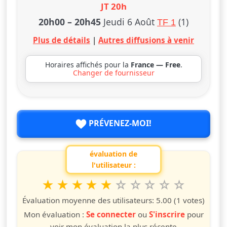
JT 20h
20h00
–
20h45
Jeudi 6 Août
(1)
TF 1
Plus de détails
|
Autres diffusions à venir
Horaires affichés pour la
France — Free
.
Changer de fournisseur
PRÉVENEZ-MOI!
évaluation de
l'utilisateur :
1
2
3
4
5
6
7
8
9
10
Valuta questo spettacolo da 1 a 10 étoiles
étoile
étoiles
étoiles
étoiles
étoiles
étoiles
étoiles
étoiles
étoiles
étoiles
Évaluation moyenne des utilisateurs:
5.00
(1 votes)
Mon évaluation :
Se connecter
ou
S'inscrire
pour
voir mon évaluation la plus récente