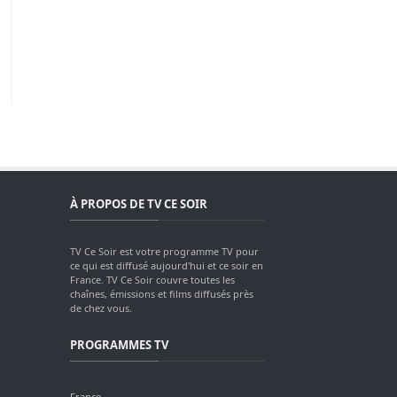
À PROPOS DE TV CE SOIR
TV Ce Soir est votre programme TV pour
ce qui est diffusé aujourd'hui et ce soir en
France. TV Ce Soir couvre toutes les
chaînes, émissions et films diffusés près
de chez vous.
PROGRAMMES TV
France