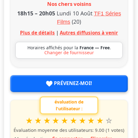
Nos chers voisins
18h15
–
20h05
Lundi 10 Août
TF1 Séries
(20)
Films
Plus de détails
|
Autres diffusions à venir
Horaires affichés pour la
France — Free
.
Changer de fournisseur
PRÉVENEZ-MOI!
évaluation de
l'utilisateur :
1
2
3
4
5
6
7
8
9
10
Valuta questo spettacolo da 1 a 10 étoiles
étoile
étoiles
étoiles
étoiles
étoiles
étoiles
étoiles
étoiles
étoiles
étoiles
Évaluation moyenne des utilisateurs:
9.00
(1 votes)