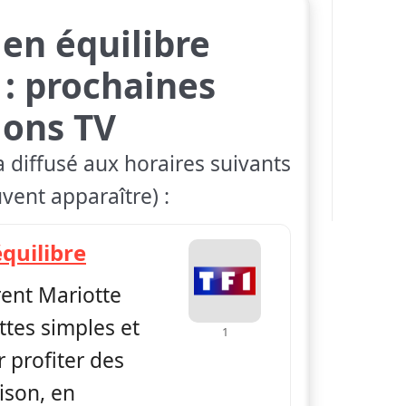
 en équilibre
: prochaines
ions TV
 diffusé aux horaires suivants
vent apparaître) :
— Petits plats en équilibre
équilibre
rent Mariotte
ttes simples et
1
 profiter des
ison, en