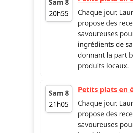
Sam 8
Chaque jour, Lau
20h55
propose des rece
fin 21h00
savoureuses pour
ingrédients de sa
donnant la part b
produits locaux.
Petits plats en 
Sam 8
Chaque jour, Lau
21h05
propose des rece
fin 21h10
savoureuses pour