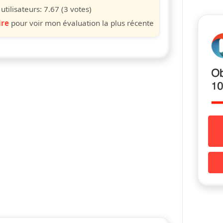
s
iles
toiles
étoiles
étoiles
étoiles
tilisateurs:
7.67
(3 votes)
ire
pour voir mon évaluation la plus récente