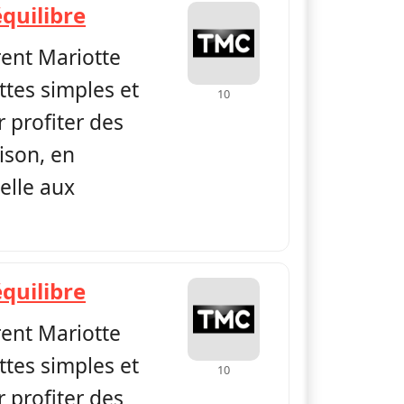
— Petits plats en équilibre
équilibre
rent Mariotte
ttes simples et
10
 profiter des
ison, en
elle aux
— Petits plats en équilibre
équilibre
rent Mariotte
ttes simples et
10
 profiter des