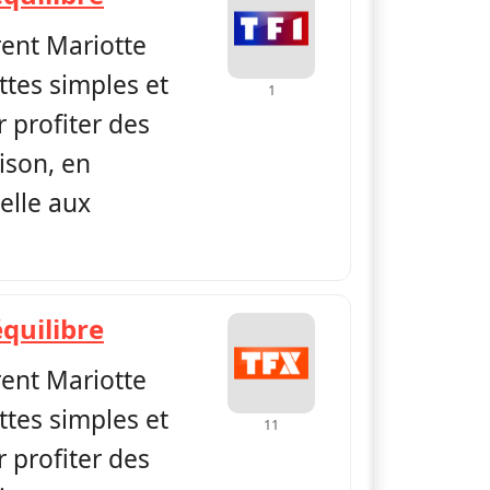
rent Mariotte
ttes simples et
1
 profiter des
ison, en
elle aux
— Petits plats en équilibre
équilibre
rent Mariotte
ttes simples et
11
 profiter des