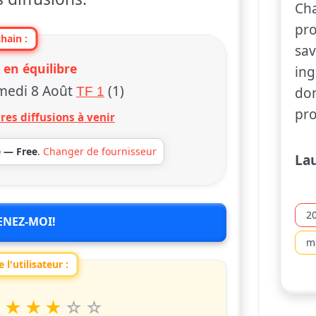
Cha
pro
hain :
sav
 en équilibre
ing
medi 8 Août
(1)
TF 1
don
pro
res diffusions à venir
e — Free
.
Changer de fournisseur
La
2
ENEZ-MOI!
m
 l'utilisateur :
6
7
8
9
10
 spettacolo da 1 a 10 étoiles