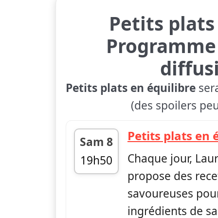
Petits plats
Programme 
diffus
Petits plats en équilibre
sera
(des spoilers peu
Petits plats en 
Sam 8
Chaque jour, Lau
19h50
propose des rece
fin 19h55
savoureuses pour
ingrédients de sa