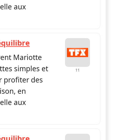
elle aux
— Petits plats en équilibre
équilibre
rent Mariotte
ttes simples et
11
 profiter des
ison, en
elle aux
— Petits plats en équilibre
équilibre