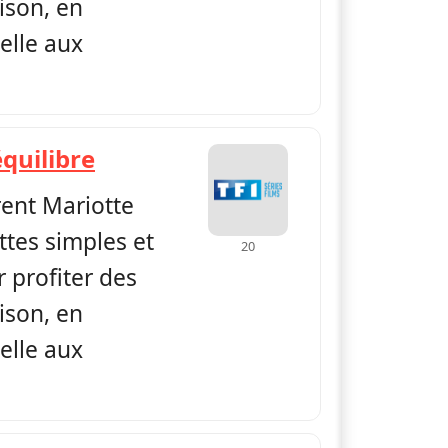
ison, en
elle aux
— Petits plats en équilibre
équilibre
rent Mariotte
ttes simples et
20
 profiter des
ison, en
elle aux