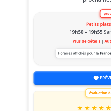
proc
Petits plats
19h50
–
19h55
Sa
Plus de détails
|
Aut
Horaires affichés pour la
Franc
PRÉV
évaluation de
1
2
3
4
5
Valuta questo