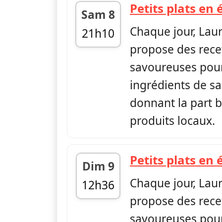
Petits plats en 
Sam 8
Chaque jour, Lau
21h10
propose des rece
fin 21h15
savoureuses pour
ingrédients de sa
donnant la part b
produits locaux.
Petits plats en 
Dim 9
Chaque jour, Lau
12h36
propose des rece
fin 12h40
savoureuses pour