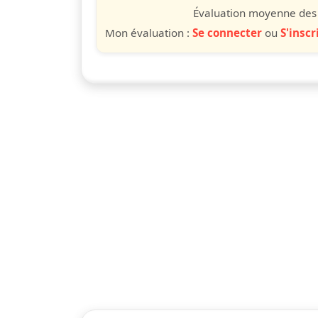
étoile
étoiles
étoiles
étoiles
étoile
éto
é
Évaluation moyenne des u
Mon évaluation :
Se connecter
ou
S'inscr