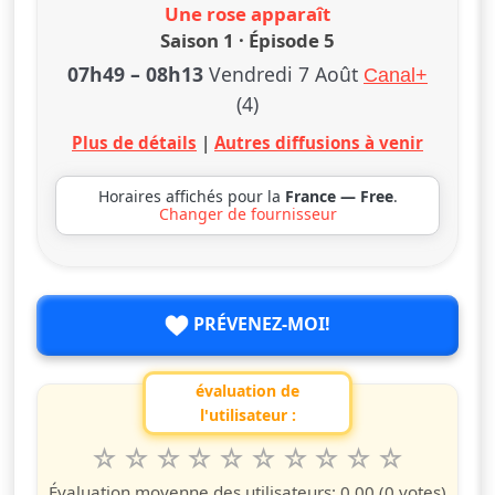
Une rose apparaît
Saison 1 · Épisode 5
07h49
–
08h13
Vendredi 7 Août
Canal+
(4)
Plus de détails
|
Autres diffusions à venir
Horaires affichés pour la
France — Free
.
Changer de fournisseur
PRÉVENEZ-MOI!
évaluation de
l'utilisateur :
1
2
3
4
5
6
7
8
9
10
Valuta questo spettacolo da 1 a 10 étoiles
étoile
étoiles
étoiles
étoiles
étoiles
étoiles
étoiles
étoiles
étoiles
étoiles
Évaluation moyenne des utilisateurs:
0.00
(0 votes)