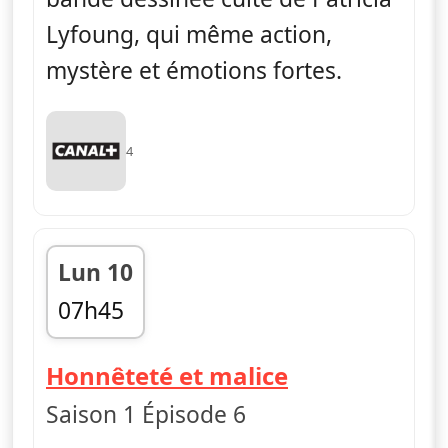
Lyfoung, qui même action,
mystère et émotions fortes.
4
Lun 10
07h45
fin 08h09
— La rose éca
Honnêteté et malice
Saison 1 Épisode 6