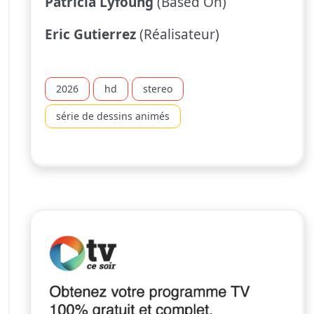
Patricia Lyfoung
(Based On)
Eric Gutierrez
(Réalisateur)
2026
hd
stereo
série de dessins animés