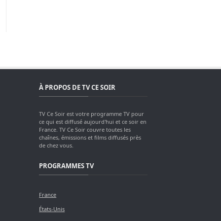
À PROPOS DE TV CE SOIR
TV Ce Soir est votre programme TV pour
ce qui est diffusé aujourd'hui et ce soir en
France. TV Ce Soir couvre toutes les
chaînes, émissions et films diffusés près
de chez vous.
PROGRAMMES TV
France
États-Unis