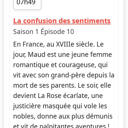
07h49
fin 08h13
— La 
La confusion des sentiments
Saison 1 Épisode 10
En France, au XVIIIe siècle. Le
jour, Maud est une jeune femme
romantique et courageuse, qui
vit avec son grand-père depuis la
mort de ses parents. Le soir, elle
devient La Rose écarlate, une
justicière masquée qui vole les
nobles, donne aux plus démunis
et vit de palpitantes aventures !