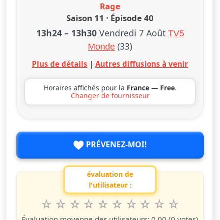
Rage
Saison 11 · Épisode 40
13h24
–
13h30
Vendredi 7 Août
TV5
(33)
Monde
Plus de détails
|
Autres diffusions à venir
Horaires affichés pour la
France — Free
.
Changer de fournisseur
PRÉVENEZ-MOI!
évaluation de
l'utilisateur :
1
2
3
4
5
6
7
8
9
10
Valuta questo spettacolo da 1 a 10 étoiles
étoile
étoiles
étoiles
étoiles
étoiles
étoiles
étoiles
étoiles
étoiles
étoiles
Évaluation moyenne des utilisateurs:
0.00
(0 votes)