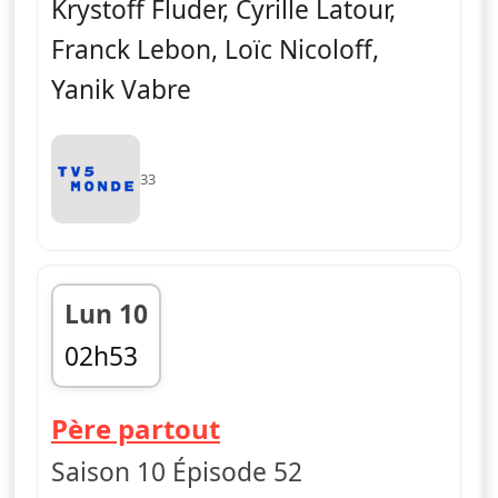
Krystoff Fluder, Cyrille Latour,
Franck Lebon, Loïc Nicoloff,
Yanik Vabre
33
Lun 10
02h53
fin 03h01
— Vestiaires
Père partout
Saison 10 Épisode 52