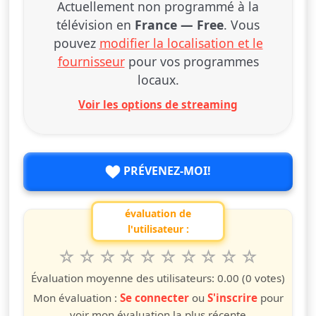
Actuellement non programmé à la
télévision en
France — Free
. Vous
pouvez
modifier la localisation et le
fournisseur
pour vos programmes
locaux.
Voir les options de streaming
PRÉVENEZ-MOI!
évaluation de
l'utilisateur :
1
2
3
4
5
6
7
8
9
10
Valuta questo spettacolo da 1 a 10 étoiles
étoile
étoiles
étoiles
étoiles
étoiles
étoiles
étoiles
étoiles
étoiles
étoiles
Évaluation moyenne des utilisateurs:
0.00
(0 votes)
Mon évaluation :
Se connecter
ou
S'inscrire
pour
voir mon évaluation la plus récente