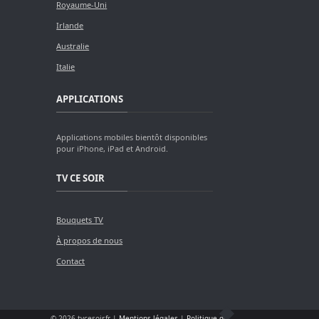
Royaume-Uni
Irlande
Australie
Italie
APPLICATIONS
Applications mobiles bientôt disponibles
pour iPhone, iPad et Android.
TV CE SOIR
Bouquets TV
À propos de nous
Contact
© 2026 tvcesoir.fr |
Mentions légales
|
Politique de