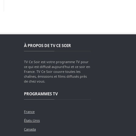
À PROPOS DE TV CE SOIR
TV Ce Soir est votre programme TV pour
ce qui est diffusé aujourd'hui et ce soir en
France. TV Ce Soir couvre toutes les
chaînes, émissions et films diffusés près
de chez vous.
PROGRAMMES TV
France
États-Unis
Canada