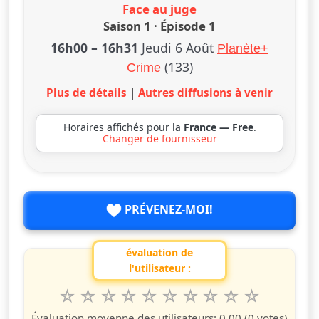
Face au juge
Saison 1 · Épisode 1
16h00
–
16h31
Jeudi 6 Août
Planète+
(133)
Crime
Plus de détails
|
Autres diffusions à venir
Horaires affichés pour la
France — Free
.
Changer de fournisseur
PRÉVENEZ-MOI!
évaluation de
l'utilisateur :
1
2
3
4
5
6
7
8
9
10
Valuta questo spettacolo da 1 a 10 étoiles
étoile
étoiles
étoiles
étoiles
étoiles
étoiles
étoiles
étoiles
étoiles
étoiles
Évaluation moyenne des utilisateurs:
0.00
(0 votes)