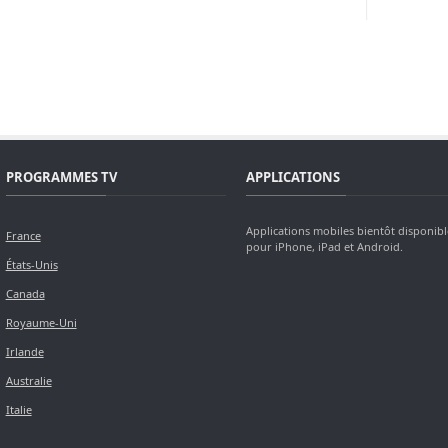
PROGRAMMES TV
APPLICATIONS
Applications mobiles bientôt disponibl
France
pour iPhone, iPad et Android.
États-Unis
Canada
Royaume-Uni
Irlande
Australie
Italie