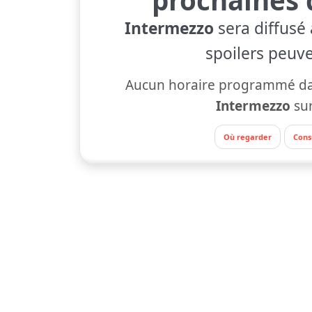
Intermezzo
sera diffusé 
spoilers peuve
Aucun horaire programmé dan
Intermezzo
su
Où regarder
Cons