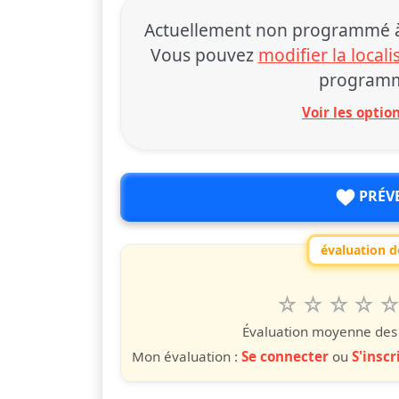
Actuellement non programmé à 
Vous pouvez
modifier la locali
programm
Voir les opti
PRÉV
évaluation de
1
2
3
4
5
Valuta questo
étoile
étoiles
étoiles
étoiles
étoile
éto
é
Évaluation moyenne des u
Mon évaluation :
Se connecter
ou
S'inscr