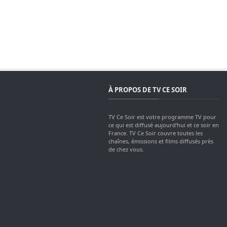
À PROPOS DE TV CE SOIR
TV Ce Soir est votre programme TV pour
ce qui est diffusé aujourd'hui et ce soir en
France. TV Ce Soir couvre toutes les
chaînes, émissions et films diffusés près
de chez vous.