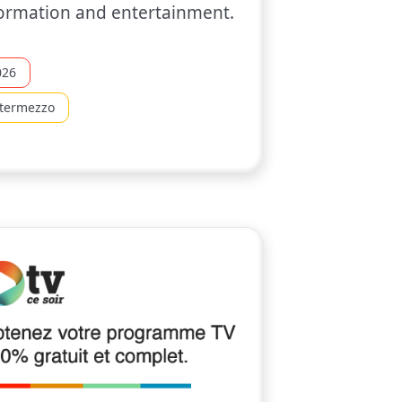
ormation and entertainment.
026
ntermezzo