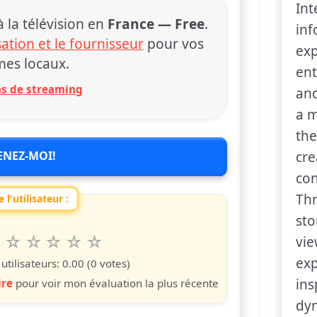
Int
la télévision en
France — Free
.
inf
sation et le fournisseur
pour vos
exp
es locaux.
ent
ons de streaming
and
a m
the
ENEZ-MOI!
cre
con
Thr
 l'utilisateur :
sto
6
7
8
9
10
vie
 spettacolo da 1 a 10 étoiles
s
iles
toiles
étoiles
étoiles
étoiles
exp
tilisateurs:
0.00
(0 votes)
ins
ire
pour voir mon évaluation la plus récente
dy