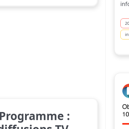
inf
2
i
 Programme :
diffusions TV