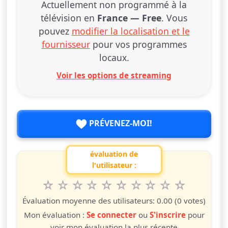
Actuellement non programmé à la
télévision en
France — Free
. Vous
pouvez
modifier la localisation et le
fournisseur
pour vos programmes
locaux.
Voir les options de streaming
PRÉVENEZ-MOI!
évaluation de
l'utilisateur :
1
2
3
4
5
6
7
8
9
10
Valuta questo spettacolo da 1 a 10 étoiles
étoile
étoiles
étoiles
étoiles
étoiles
étoiles
étoiles
étoiles
étoiles
étoiles
Évaluation moyenne des utilisateurs:
0.00
(0 votes)
Mon évaluation :
Se connecter
ou
S'inscrire
pour
voir mon évaluation la plus récente