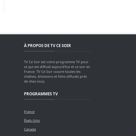
À PROPOS DE TV CE SOIR
TV Ce Soir est votre programme TV pour
ce qui est diffusé aujourd'hui et ce soir en
France. TV Ce Soir couvre toutes les
chaînes, émissions et films diffusés près
de chez vous.
PROGRAMMES TV
France
États-Unis
Canada