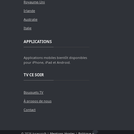
Royaume-Uni
Irlande
Australie
Italie
APPLICATIONS
Applications mobiles bientôt disponibles
pour iPhone, iPad et Android.
TV CE SOIR
Bouquets TV
À propos de nous
Contact
© 2026 tvcesoir.fr |
Mentions légales
|
Politique de